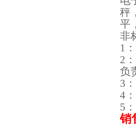
电
秤
平
非
1
2
负
3
4
5
销