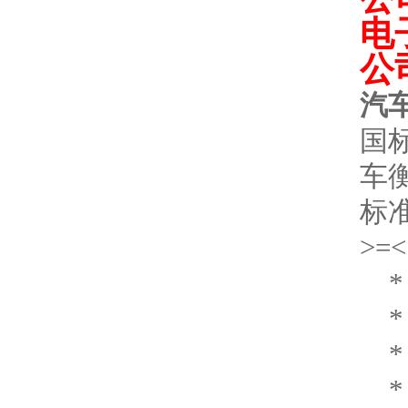
电
公
汽
国
车
标
>=<
*
*
*
*