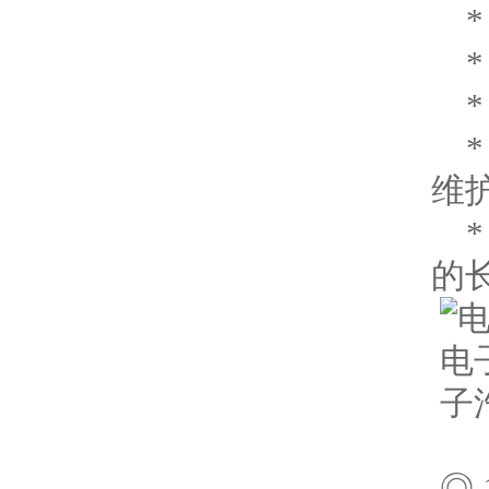
*
*
*
*
维
*
的
◎