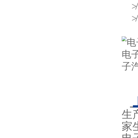
≯
≯
生
家