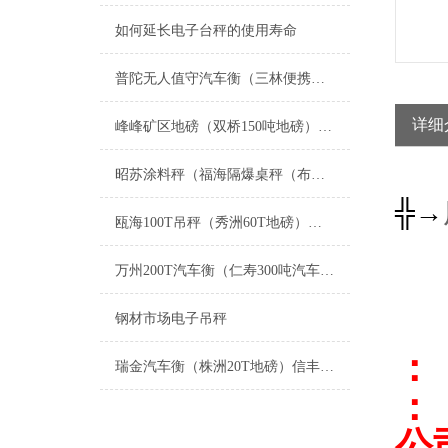
如何延长电子台秤的使用寿命
普陀无人值守汽车衡（三林便携式地磅）徐汇电子秤）张江电子汽车衡维修
详细
峰峰矿区地磅（双桥150吨地磅）黄骅80吨地磅维修
昭苏涂料秤（福海隔爆桌秤（布尔津叉车秤维修
╬→
瓯海100T吊秤（秀洲60T地磅）衢州150T汽车衡）福建汽车磅秤维修
万州200T汽车衡（仁寿300吨汽车磅）白玉20吨地磅维修
钢材市场电子吊秤
：
瑞金汽车衡（株洲20T地磅）信丰轴重仪）宁都汽车地磅）新余3T吊秤维修
：
公