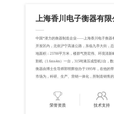
上海香川电子衡器有限
中国*潜力的衡器制造企业――上海香川电子衡器
开发区内，北依沪宁高速公路，东临九亭大街，总部
地面积：23700平方米，楼群气势宏伟、环境清
割机（1.6mx4m）一台，315吨液压成型机1台，数
衡器由博士生导师郭明辉创办于1995年，在他的
市场为，科研、生产、营销一体化，所制造销售的
聚了当今国内工业，商业衡器界机械结构，电子电
展历程产品与服务目前，香川电子衡器可批量生产
4X40米较大载重为：260吨（外销出口）；无线
荣誉资质
技术支持
它各种小地磅可根据客户的实际要求定做.。香川