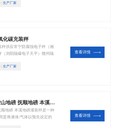
：
生产厂家
氧化碳充装秤
装秤供应常宁防腐蚀电子秤（湘
查看详情
秤（浏阳隔爆电子天平）赣州隔
崇左隔爆油桶秤
：
生产厂家
防爆二氧化碳灌装秤 大连地磅 鞍山地磅 抚顺地磅 本溪地磅
抚顺地磅 本溪地磅灌装秤是一种
查看详情
用是将液体/气体以预先设定的