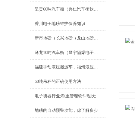
呈贡60吨汽车衡（兴仁汽车衡软件）宣威140T地磅维修
香川电子地磅维护保养知识
新市地磅（长兴地磅（龙山地磅（雉城地磅）画溪地磅）太湖地磅维修
马龙10吨汽车衡（昌宁隔爆电子地磅）玉溪20T地磅维修
福建手动液压搬运车，福州液压搬运秤，叉车秤
60吨吊秤的正确使用方法
电子衡器行业;称重管理软件现状;
地磅的自动预警功能，你了解多少