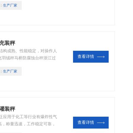
：
生产厂家
充装秤
统结构成熟、性能稳定，对操作人
查看详情
充羽绒秤马桥防腐蚀台秤浙江过
用于需要进行液体/气体灌装的各
：
生产厂家
灌装秤
广泛应用于化工等行业有爆炸性气
查看详情
高，称量迅速，工作稳定可靠，