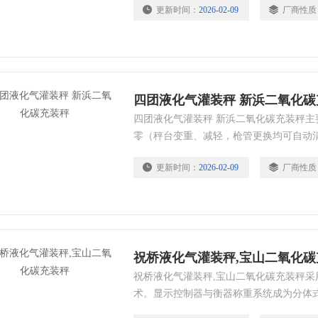
更新时间：
2026-02-09
厂商性质
四团液化气灌装秤 新浜二氧化碳
四团液化气灌装秤 新浜二氧化碳充装秤主要
零（秤台变重、减轻，枪管更换均可自动清
断，蜂鸣，报警提示； * 自动记录保存每
更新时间：
2026-02-09
厂商性质
根据用户的充装方式选定不同的充装模式
祝桥液化气灌装秤,宝山二氧化碳
祝桥液化气灌装秤,宝山二氧化碳充装秤
术。显示控制器与衡器称重系统成为分体
移动维修方便、安全可靠、价格低廉等特