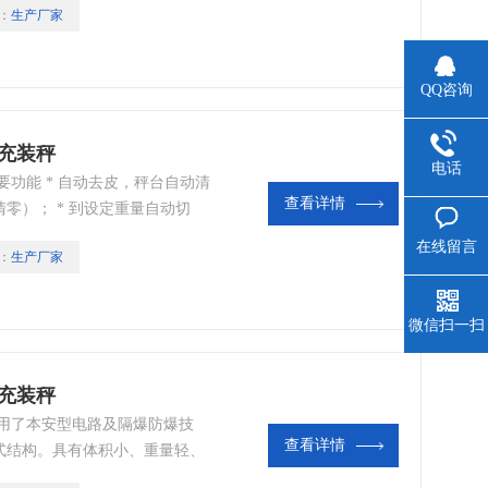
：
生产厂家
QQ咨询
充装秤
电话
功能 * 自动去皮，秤台自动清
查看详情
零）； * 到设定重量自动切
个气瓶的充装数据信息； * 可以
在线留言
：
生产厂家
；
微信扫一扫
充装秤
采用了本安型电路及隔爆防爆技
查看详情
式结构。具有体积小、重量轻、
点。产品经国家仪器仪表防爆安