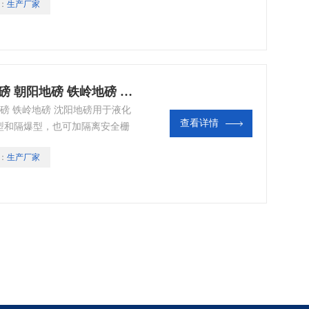
：
生产厂家
防爆液化气充装电子秤 葫芦岛地磅 朝阳地磅 铁岭地磅 沈阳地磅
磅 铁岭地磅 沈阳地磅用于液化
查看详情
型和隔爆型，也可加隔离安全栅
：
生产厂家