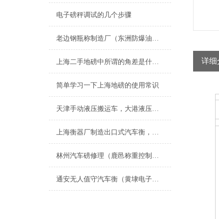
电子磅秤调试的几个步骤
老边钢瓶称制造厂（东洲防爆油桶称（宽甸电子秤）太平隔爆电子磅称维修
详细
上海二手地磅中所谓的角差是什么呢
简单学习一下上海地磅的使用常识
天津手动液压搬运车，大港液压搬运秤，叉车秤
上海衡器厂制造出口式汽车衡，浙江出口式地磅，江苏出口式电子地磅厂家
林州汽车磅修理（鹿邑称重控制模块（焦作称重模块安装）沈丘称重模块维修
通安无人值守汽车衡（黄埭电子秤）太平便携式汽车衡）光福汽车衡维修