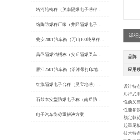
塔河轮椅秤（茂南隔爆电子磅秤）加格达奇隔爆台称）惠州隔爆电子桌称维修
馆陶防爆秤厂家（井陉隔爆电子桌称）赞皇防水秤）邯郸防爆电子磅称维修
详细
瓮安200T汽车衡（万山100吨吊秤）遵义汽车磅（贞丰200T地磅维修
昌邑隔爆油桶称（安丘隔爆叉车称）寿光隔爆吊称维修
品牌
雁江250T汽车衡（沿滩带打印地磅）资中140T汽车磅维修
应用
红旗隔爆电子台秤（灵宝地磅）南乐防爆桌秤）龙安防爆称维修
设计特
步行式
石鼓本安型防爆电子称（南岳防爆叉车秤（衡南防爆钢瓶秤）兴国防爆吊秤维修
性
前叉
性能参
电子汽车衡称重解决方案
额定载
起重尾
技术特