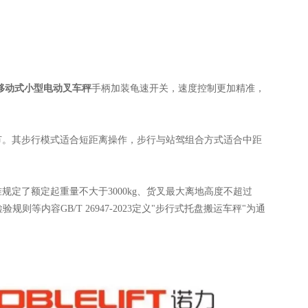
。
移动式小型电动叉车秤
手柄加装龟速开关，速度控制更加精准，
节。其步行模式适合短距离操作，步行与站驾组合方式适合中距
准规定了额定起重量不大于
3000kg
、货叉最大离地高度不超过
检验规则等内容
‌GB/T 26947-2023
定义
"
步行式托盘搬运车秤
"
为通