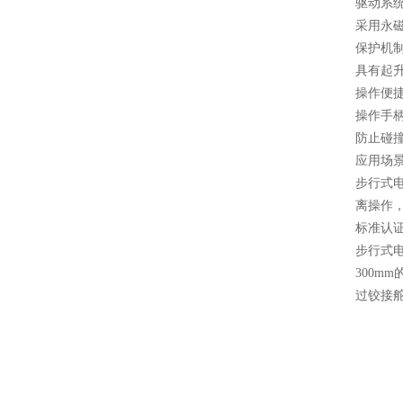
驱动系
采用永
保护机
具有起
操作便
操作手
防止碰
应用场
步行式
离操作
标准认
步行式
300mm
过铰接