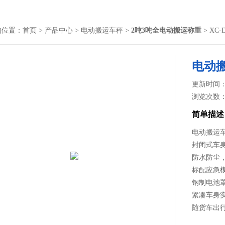
的位置：
首页
>
产品中心
>
电动搬运车秤
>
2吨3吨全电动搬运称重
> X
电动
更新时间： 2
浏览次数
简单描述
电动搬运
封闭式车
防水防尘
标配应急
钢制电池
紧凑车身
随货车出