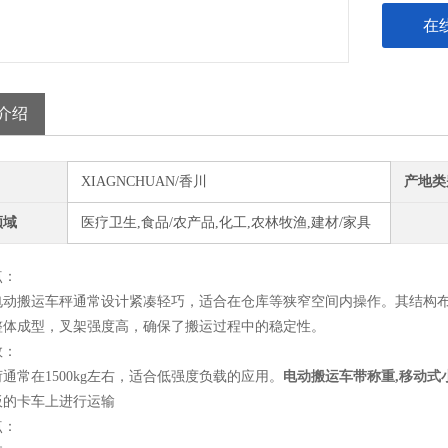
在
介绍
XIAGNCHUAN/香川
产地类
领域
医疗卫生,食品/农产品,化工,农林牧渔,建材/家具
点
：
电动搬运车秤通常设计紧凑轻巧，适合在仓库等狭窄空间内操作。其结构
整体成型，叉架强度高，确保了搬运过程中的稳定性。
数
：
荷通常在
1500kg
左右，适合低强度负载的应用。
电动搬运车带称重,移动式
板的卡车上进行运输
点
：