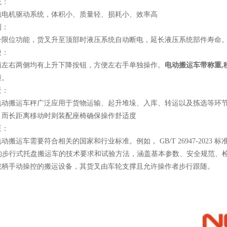
统
：
磁电机驱动系统，体积小、质量轻、损耗小、效率高
制
：
升限位功能，货叉升至顶部时液压系统自动断电，延长液压系统部件寿命
捷
：
柄左右两侧均有上升下降按钮，方便左右手单独操作。
电动搬运车带称重,
撞
。
景
：
电动搬运车秤广泛应用于货物运输、起升堆垛、入库、转运以及拣选等环
，而长距离移动时则装配座椅确保操作舒适度
证
：
电动搬运车需要符合相关的国家和行业标准。例如，
GB/T 26947-2023
标
的步行式托盘搬运车的技术要求和试验方法，涵盖基本参数、安全规范、
舵柄手动操控的搬运设备，其货叉由车轮支撑且允许操作者步行跟随。