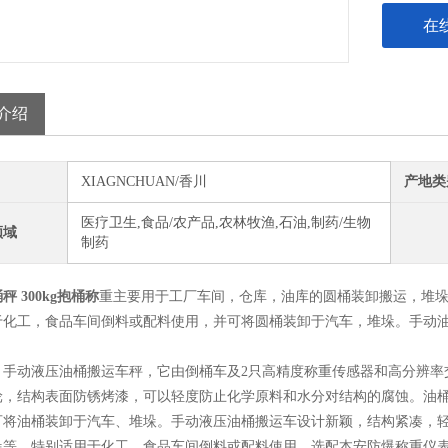
在
介绍
XIAGNCHUAN/香川
产地类
医疗卫生,食品/农产品,农林牧渔,石油,制药/生物
领域
制药
秤 300kg抱桶称
重主要用于工厂车间，仓库，油库的圆桶装卸搬运，堆垛
于化工，食品车间倒料或配料使用，并可将圆桶装卸于汽车，堆垛。手动
：手动液压油桶搬运车秤，它由倒桶车及2只高精度称重传感器和高分辨率
轮，结构表面防锈烤漆，可以轻度防止化学原料和水分对结构的腐蚀。油桶
可将油桶装卸于汽车、堆垛。手动液压油桶搬运车设计新颖，结构紧凑，
垛等。特别适用于化工，食品车间倒料或配料使用。选配本安防爆称重仪