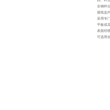
四、秤
全钢秤
接线盒
采用专
平板或
表面经
可选用