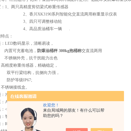
置：1、两只高精度剪切梁式称重传感器
川XK3190系列智能化交直流两用称重显示仪表
四只可调整移动轮
高品质油桶车一辆 .
能特点：
：LED数码显示，清晰易读，
可充蓄电池，
防爆油桶秤 300kg抱桶称
交直流两用
钢外壳，抗干扰能力出色
：高精度称重传感器，精确稳定，
行梁结构，抗侧向力强，
等级IP67;
：不锈钢接线盒。
能：净重，置零，去皮，累计等。
AC 220V+10%，50Hz DC 6V4Ah。
欢迎您！
：<5W。
来自局域网的朋友！有什么可以帮
助您的吗？
施：智能判别电池电量，自动关机。
：Rs 232c可连接微型打印机。