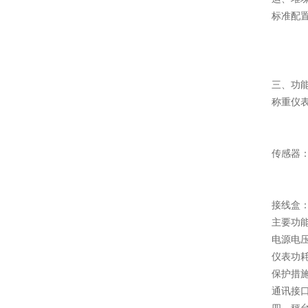
标准配
2、香
3、
4、
三、功
称重仪表
内置
不锈
传感器
双平
防护
接线盒
主要功
电源电压：
仪表功耗
保护措
通讯接口