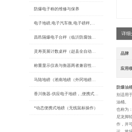
防爆电子称的维修与保养
电子地磅,电子汽车衡,电子磅秤,维修流程
详细
昌邑隔爆电子台秤（临沂防腐蚀钢瓶秤）青州电子防爆桌秤）兖州电子地磅维修
灵寿英展计数桌秤（赵县全自动气体灌装秤）晋州充装供应气体灌装秤维修
品牌
称重显示仪表与衡器两者兼容性浅析
应用
马陆地磅（淞南地磅（外冈地磅）南翔地磅）嘉定地磅维修
防爆油桶
香川衡器-供应电子地磅，,便携式汽车衡厂家
别适用
油桶。
*动态便携式地磅（无线鼠标操作）
也称为
尼龙脚
作，并
运、堆