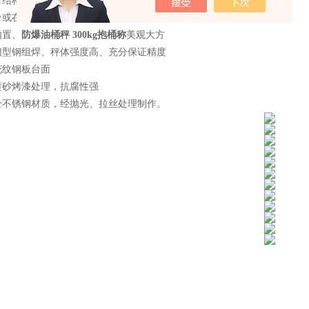
台结构
台或在PD型外框四角加装调整支脚
内置、
防爆油桶秤 300kg抱桶称
美观大方
门型钢组焊、秤体强度高、充分保证精度
花纹钢板台面
喷砂烤漆处理，抗腐性强
全不锈钢材质，经抛光、拉丝处理制作。