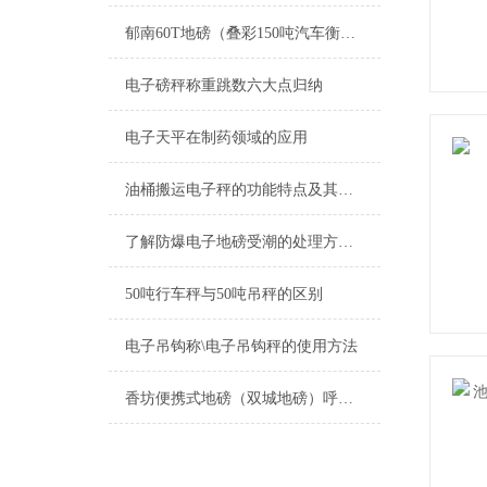
郁南60T地磅（叠彩150吨汽车衡）西乡塘10T吊秤）汕尾地磅维修
电子磅秤称重跳数六大点归纳
电子天平在制药领域的应用
油桶搬运电子秤的功能特点及其应用范围
了解防爆电子地磅受潮的处理方法是十分必要的
50吨行车秤与50吨吊秤的区别
电子吊钩称\电子吊钩秤的使用方法
香坊便携式地磅（双城地磅）呼兰便携式汽车衡）尚志汽车衡维修