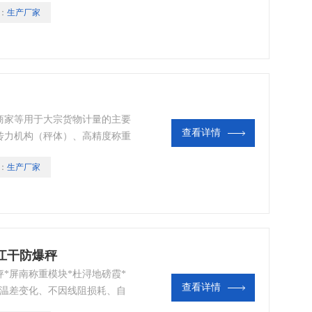
：
生产厂家
商家等用于大宗货物计量的主要
查看详情
传力机构（秤体）、高精度称重
此即可完成电子地磅基本的称重
：
生产厂家
印机、大屏幕显示器、电脑管理
需要。
江干防爆秤
*屏南称重模块*杜浔地磅霞*
查看详情
因温差变化、不因线阻损耗、自