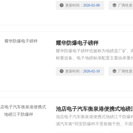
更新时间：
2026-02-08
厂商性质
耀华防爆电子磅秤
耀华防爆电子磅秤也被称为地磅是厂矿、
称重设备。电子地磅标准配置主要由承重
传感器、称重显示仪表三大主件组成，由
更新时间：
2026-02-10
厂商性质
功能，也可根据不同用户的要求，选配打
系统以完成更高层次的数据管理及传输的
池店电子汽车衡泉港便携式地磅
池店电子汽车衡泉港便携式地磅江干防爆秤
浦汽车衡*同安防爆秤不受射频干扰、不
动偏载调整等优点。