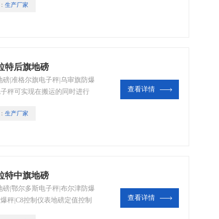
：
生产厂家
拉特后旗地磅
磅|准格尔旗电子秤|乌审旗防爆
查看详情
尔电子秤可实现在搬运的同时进行
：
生产厂家
拉特中旗地磅
磅|鄂尔多斯电子秤|布尔津防爆
查看详情
防爆秤|C8控制仪表地磅定值控制
方便地与PLC等计算机设备联