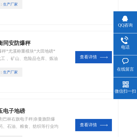
：
生产厂家
QQ咨询
衡同安防爆秤
电话
秤*尤溪称重模块*大田地磅*
查看详情
化工 、矿山、危险品仓库、炼油
在线留言
：
生产厂家
微信扫一扫
玉电子地磅
|巴林右旗电子秤|奈曼旗防爆
查看详情
药、石油、粮食、纺织等行业均