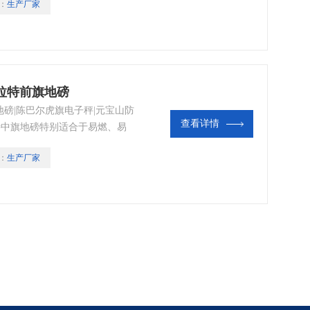
：
生产厂家
拉特前旗地磅
磅|陈巴尔虎旗电子秤|元宝山防
查看详情
拉特中旗地磅特别适合于易燃、易
：
生产厂家