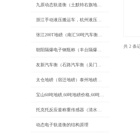
九原动态轨道衡（土默特右旗地磅）郊区便携式汽车衡）玉泉道闸称重地磅维修
浙江手动液压搬运车，杭州液压搬运秤，叉车秤
张江200T地磅（南汇50吨汽车衡）安亭轨道称）枫泾20T吊秤维修
共 2 
朝阳隔爆电子钢瓶称（丰台隔爆电子磅秤）石景山电子隔爆称维修
友新汽车衡（石路汽车衡（吴门桥汽车衡）沧浪汽车衡）胥江汽车衡维修
太仓地磅（宿迁地磅）泰州地磅维修
宝山60吨地磅,60吨地磅价格,60吨地磅多少钱
托克托反应釜称重传感器（清水河反应釜安装称重模块维修
动态电子轨道衡的结构原理