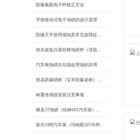
防爆氯瓶电子秤校正方法
手推移动式电子地磅的设计原理
防爆天平使用须知及常见故障处理方法
徐水超低台面轮椅地磅秤（清苑医用轮椅秤）满城轮椅称维修
汽车衡地磅在垃圾处理场的应用
郏县防爆磅称（宝丰防爆桌称）叶县防爆吊秤维修
称重传感器安装注意事项
横县5T地磅（桂林60T汽车衡）良庆50吨吊秤）那坡便携式轨道称维修
新市10吨汽车衡（玛纳斯20T吊秤）温泉200T地磅）博尔塔拉地磅维修