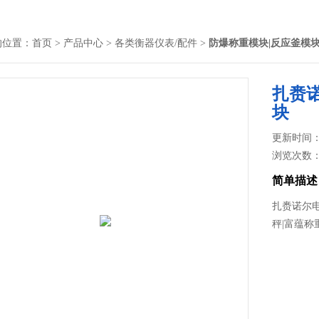
的位置：
首页
>
产品中心
>
各类衡器仪表/配件
>
防爆称重模块|反应釜模
扎赉
块
更新时间： 2
浏览次数
简单描述
扎赉诺尔
秤|富蕴