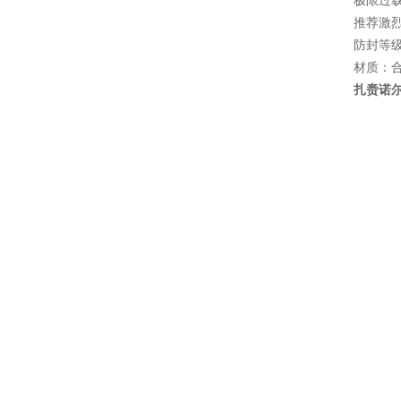
极限过载：
推荐激烈
防封等级
材质：
扎赉诺