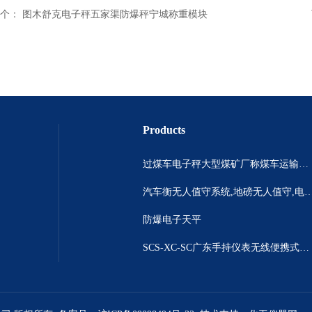
个：
图木舒克电子秤五家渠防爆秤宁城称重模块
Products
过煤车电子秤大型煤矿厂称煤车运输过120吨汽车过磅称~山西晋城市150吨卡车过磅称.内蒙古重型100吨货车过磅称
汽车衡无人值守系统,地磅无人值守,电子地磅无人
防爆电子天平
SCS-XC-SC广东手持仪表无线便携式汽车衡 *便携式称重仪