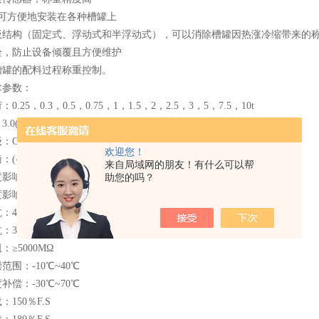
，可方便地安装在各种槽罐上
板结构（固定式、浮动式和半浮动式），可以消除槽罐因热涨冷缩带来的
栓，防止设备倾覆且方便维护
槽罐的配料过程称重控制。
术参数：
0.25，0.3，0.5，0.75，1，1.5，2，2.5，3，5，7.5，10t
0(-)0.003mV/V（0.5~10t）2.0(-)0.002mV/V（0.25~0.3t）
：C2~C5
欢迎您！
(-)1％F.S
来自局域网的朋友！有什么可以帮
响：(-)0.02％F.S/10℃
助您的吗？
响：(-)0.02％F.S/10℃
400(-)20Ω
352(-)3Ω
：≥5000MΩ
范围：-10℃~40℃
补偿：-30℃~70℃
150％F.S