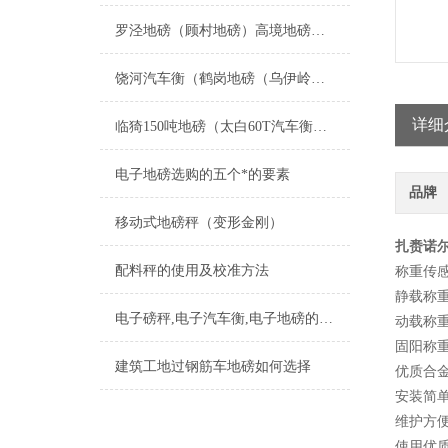
罗泾地磅（顾村地磅）高境地磅）庙行地磅（华亭地磅（江桥地磅维修
饶河汽车衡（鹤岗地磅（乌伊岭汽车衡（伊春地磅）南岔汽车衡）带岭地磅维修
详细
临猗150吨地磅（太白60T汽车衡）宝塔移动汽车衡）凤翔20T吊秤维修
电子地磅选购的五个*的要素
品牌
移动式地磅秤（变形金刚）
扎赉诺
配料秤的使用及校准方法
称重传
静载称
电子磅秤,电子汽车衡,电子地磅的维修流程
动载称
固阳称
建筑工地过钢筋车地磅如何选择
优质合
安装简
维护方
使用优