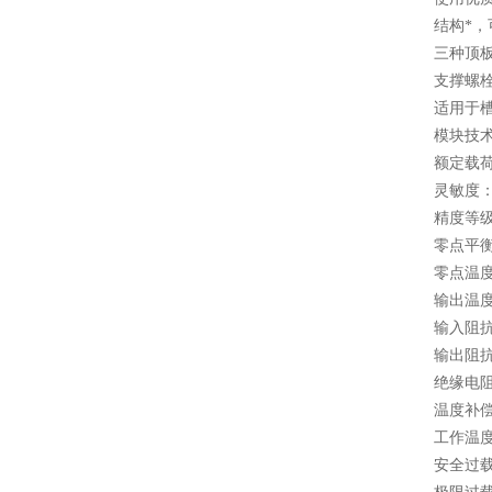
结构*
三种顶
支撑螺
适用于
模块技
额定载荷：
灵敏度：3.
精度等级
零点平衡：
零点温度影
输出温度影
输入阻抗：
输出阻抗：
绝缘电阻
温度补偿
工作温度
安全过载：