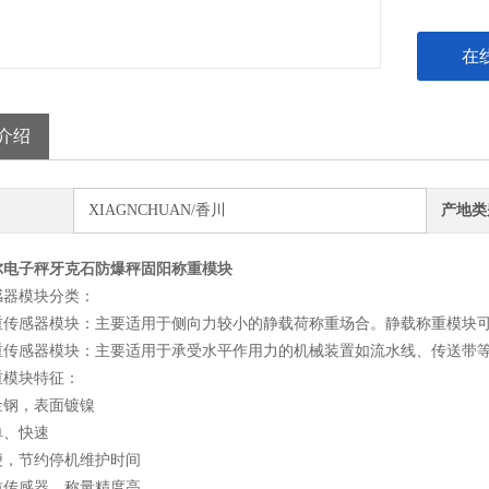
在
介绍
XIAGNCHUAN/香川
产地类
尔电子秤牙克石防爆秤固阳称重模块
感器模块分类：
重传感器模块：主要适用于侧向力较小的静载荷称重场合。静载称重模块
重传感器模块：主要适用于承受水平作用力的机械装置如流水线、传送带
重模块特征：
金钢，表面镀镍
单、快速
便，节约停机维护时间
质传感器，称量精度高