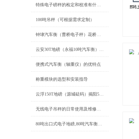
特殊电子磅秤的检定和校准有什么区别
100吨吊秤（可根据需求定制）
钟埭汽车衡（曹桥电子秤）花桥防爆秤）海盐便携式地磅维修
云安30T地磅（永福10吨汽车衡）兴宁15T吊秤）合浦道闸汽车衡维修
便携式汽车衡（轴重仪）的优特点
称重模块的选型和安装指导
云浮150T地磅（源城砝码）揭阳5T吊秤）道闸刷卡称重自动汽车衡维修
无线电子吊秤的日常使用及维修保养
80吨出口式电子地磅,80吨汽车衡出口到外蒙古