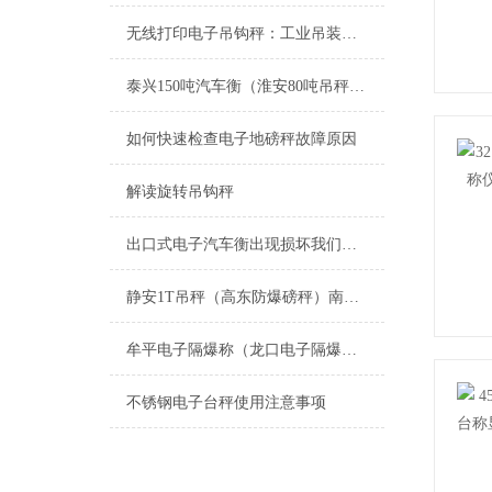
无线打印电子吊钩秤：工业吊装领域的高效革新
泰兴150吨汽车衡（淮安80吨吊秤）合肥防爆电子油桶秤）扬中10T地磅
如何快速检查电子地磅秤故障原因
解读旋转吊钩秤
出口式电子汽车衡出现损坏我们自己应该怎样处理呢？
静安1T吊秤（高东防爆磅秤）南城电子叉车秤（玉山5T地磅）老港地磅维修
牟平电子隔爆称（龙口电子隔爆桌称）高密隔爆电子磅维修
不锈钢电子台秤使用注意事项