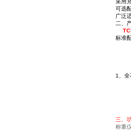
采用
可选配
广泛
二、
TC
标准
1
、全
三、
称重