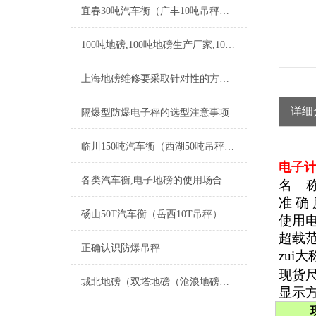
宜春30吨汽车衡（广丰10吨吊秤（袁州便携式过磅秤）弋阳60T地磅维修
100吨地磅,100吨地磅生产厂家,100吨电子地磅价格
上海地磅维修要采取针对性的方式方法
详细
隔爆型防爆电子秤的选型注意事项
临川150吨汽车衡（西湖50吨吊秤（泥城汽车磅称）婺源100T地磅维修
电子计
各类汽车衡,电子地磅的使用场合
名 
准 确
砀山50T汽车衡（岳西10T吊秤）绩溪电子地磅）定远200吨地磅维修
使用电
超载范围
正确认识防爆吊秤
zui
现货
城北地磅（双塔地磅（沧浪地磅（胥江地磅）吴门桥地磅）友新地磅维修
显示