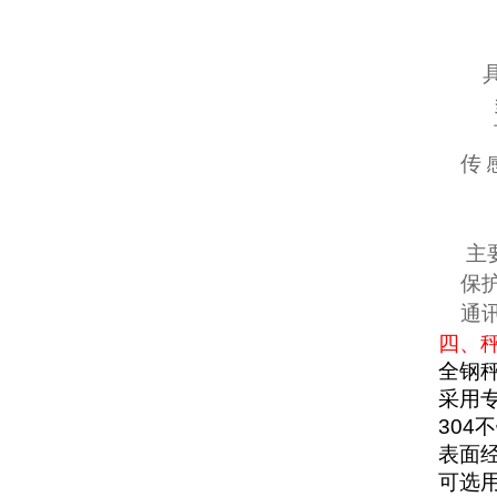
传
主
保
通
四、
全钢
采用
304
不
表面
可选