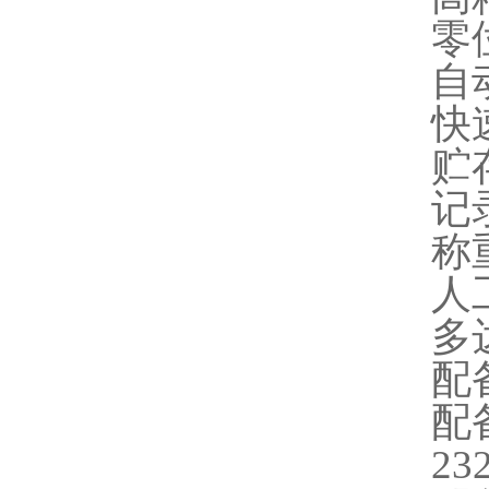
零
自
快
贮
记
称
人
多
配
配
2