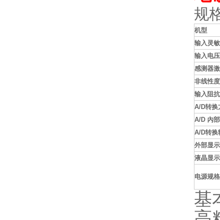
规
机型
输入灵敏
输入电压
感测器激
非线性度
输入阻抗
A/D
转换
A/D
內部
A/D
转换
外部显示
液晶显示
电源规格
基
高