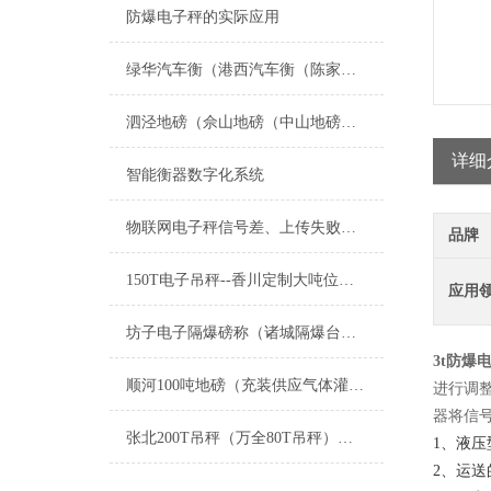
防爆电子秤的实际应用
绿华汽车衡（港西汽车衡（陈家汽车衡）港沿汽车衡）中兴汽车衡维修
泗泾地磅（佘山地磅（中山地磅）九亭地磅）九里亭地磅维修
详细
智能衡器数字化系统
物联网电子秤信号差、上传失败？常见故障排查与解决办法
品牌
150T电子吊秤--香川定制大吨位耐高温吊磅
应用
坊子电子隔爆磅称（诸城隔爆台称）青州隔爆天平维修
3t防爆
顺河100吨地磅（充装供应气体灌装秤）东西湖3吨吊秤维修
进行调
器将信
张北200T吊秤（万全80T吊秤）崇礼20T吊秤维修
1、液
2、运送