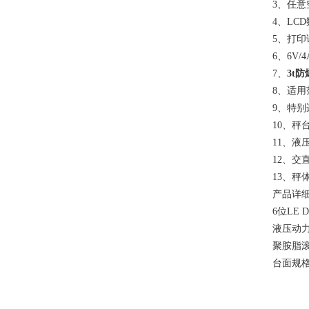
3、任
4、LC
5、打
6、6V
7、
3t
8、适
9、特
10、
11、
12、交
13、秤
产品详
6位LE
液压动
聚胺脂
台面规格(