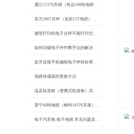
通江15T汽车磅（色达100吨地磅）南江带打印汽车磅维修
东方200T吊秤（龙岗15T地磅）肇庆道闸地磅）深圳50吨汽车衡维修
微型打印机电子台秤不能打印怎么办
如何识破电子秤作弊手法的解决方案
蓝牙连接手机编辑电子秤轻松掌控电子秤新纪元
地磅传感器的更换方法
温县轨道称（便携式轨道衡）武陟轨道衡维修
普宁60吨地磅（柳州10T汽车衡）武鸣80吨吊秤）山港无人管地磅维修
电子汽车衡,电子地磅,常见问题及故障解答