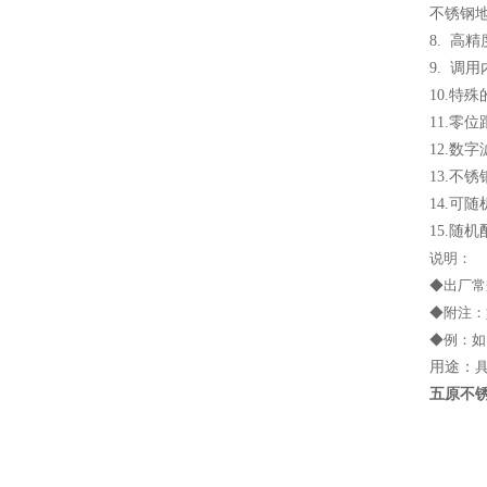
不锈钢
8. 高精
9. 调
10.特
11.零
12.数
13.不
14.可
15.随
说明：
◆出厂常
◆附注：
◆例：如
用途：
五原不