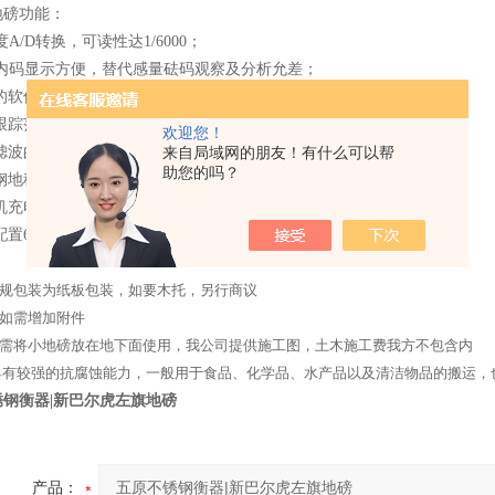
地磅功能：
度A/D转换，可读性达1/6000；
用内码显示方便，替代感量砝码观察及分析允差；
殊的软件技术，增强磅秤系统的抗振动能力；
位跟踪范围、置零（开机/手动）范围、可分别设置；
欢迎您！
字滤波的速度、幅度以及稳定的时间可设置；
来自局域网的朋友！有什么可以帮
助您的吗？
锈钢地秤仪表具有多种背光模式可选择；
随机充电；具有欠压指示及保护装置；
机配置6V/4AH免维护蓄电池。
规包装为纸板包装，如要木托，另行商议
如需增加附件
需将小地磅放在地下面使用，我公司提供施工图，土木施工费我方不包含内
具有较强的抗腐蚀能力，一般用于食品、化学品、水产品以及清洁物品的搬运，
锈钢衡器|新巴尔虎左旗地磅
产品：