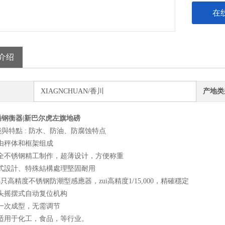
在
介绍
XIAGNCHUAN/香川
产地类
锈钢衡器|新巴尔虎左旗地磅
與特點 : 防水、防油、防腐蚀特点
台由秤体和框架组成
用全不锈钢精工制作，超薄设计，方便称重
坡式設計、特殊結構處理堅固耐用
用4只高精度不锈钢防潮型感應器，zui高精度1/15,000，精確穩定
柱头摇摆式自动复位机构
位一次成型，无需调节
别适用于化工，食品，等行业。