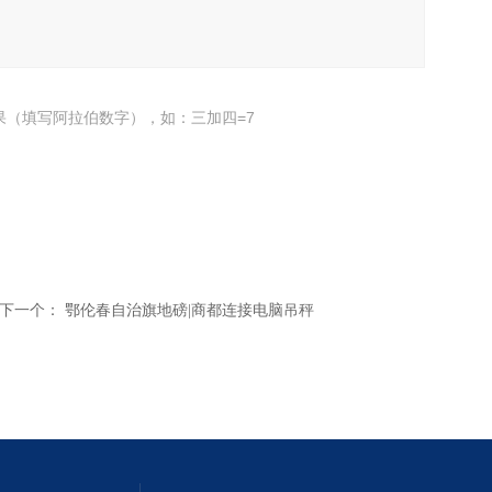
果（填写阿拉伯数字），如：三加四=7
下一个：
鄂伦春自治旗地磅|商都连接电脑吊秤