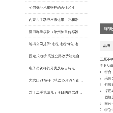
如何选址汽车磅秤的合适尺寸
内蒙古手动液压搬运车，呼和浩特液压搬运秤，叉车秤
详细
湛河称重模块（汝州称重传感器）宝丰称重模块工厂）舞钢称重控制模块维修
地磅公司提供:地磅,地磅销售,地磅价格,地磅厂家,地磅报价,地磅维修,地磅软件,地磅安装
品牌
固定式地磅,高速公路收费站短台面汽车衡（1-150吨地磅）
五原不
主要功能
电子吊钩秤的分类及各自特点
1. 秤
2. 采
大武口2T吊秤（镇巴150T汽车衡）洋县8T地磅）泽库电子轨道称维修
3. 斜
4. 採
对于二手地磅几个项目的调试进行下讲述
5. 圆
6. 限
7. 特