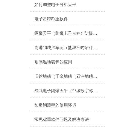
如何调整电子分析天平
电子吊秤称重软件
隔爆天平（防爆电子台秤）防爆地磅-防爆炸电子秤产品推荐
高港10吨汽车衡（盐城20吨吊秤）蜀山便携式轨道称重秤）高邮30吨地磅
耐高温地磅秤的应用
旧馆地磅（千金地磅（石淙地磅（南通地磅）崇川地磅）港闸地磅维修
成武电子隔爆天平（邹城数字称重模块）曹县地磅）寒亭防爆电子台称维修
防爆钢瓶秤的使用环境
常见称重软件问题及解决办法