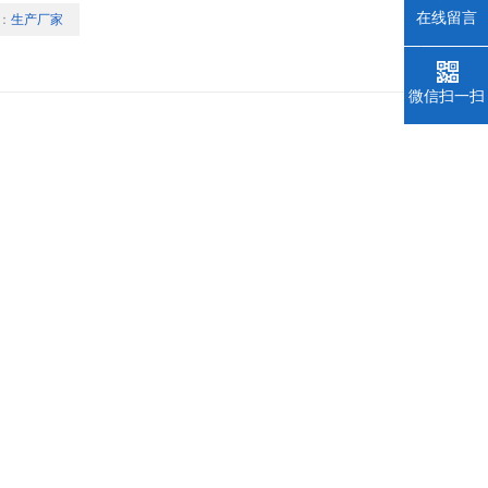
在线留言
：
生产厂家
松拆卸，充分满足您不同的称量
样品流出时对操作面板的影响，又
 5.多种应用模式－包括计件称
微信扫一扫