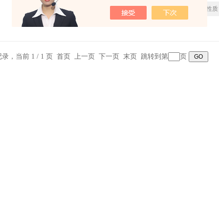
更新时间：
2026-02-01
厂商性质
合式风罩－5片玻璃无须任何工具就可轻
需求 4.嵌入式多功能架－既能阻隔液体
可以搁置天平称量过程中可能会用到的器具
量和百分比称量。
条记录，当前 1 / 1 页 首页 上一页 下一页 末页 跳转到第
页