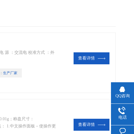
电 源 ：交流电 校准方式 ：外
查看详情
：
生产厂家
QQ咨询
电话
0.01g；称盘尺寸：
查看详情
特点： 1.中文操作面板－使操作更
作者对天平进行水平调节 3.多组