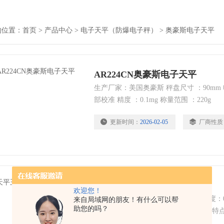
的位置：
首页
>
产品中心
>
电子天平（防爆电子秤）
>
奥豪斯电子天平
AR224CN奥豪斯电子天平
生产厂家：美国奥豪斯 秤盘尺寸 ：90mm 
部校准 精度 ：0.1mg 称量范围 ：220g
更新时间：
2026-02-05
厂商性质
天平王国-奥豪斯电子天平
欢迎您！
奥豪斯电子天平 Z大称重：3200g；精度：
来自局域网的朋友！有什么可以帮
助您的吗？
180*180mm；电 源：交流电；*的应用
加简单便捷 2.前置式水平调节泡－方便操