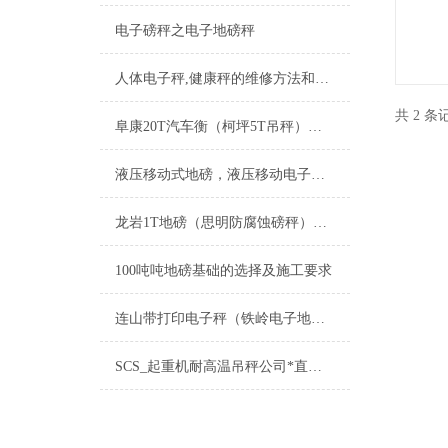
电子磅秤之电子地磅秤
人体电子秤,健康秤的维修方法和使用说明
共 2 
阜康20T汽车衡（柯坪5T吊秤）白碱滩100T地磅）吉木萨尔轨道衡维修
液压移动式地磅，液压移动电子地磅，液压移动电子汽车衡
龙岩1T地磅（思明防腐蚀磅秤）丰泽智能电子称）仓山电子轮椅称维修
100吨吨地磅基础的选择及施工要求
连山带打印电子秤（铁岭电子地磅价格）建昌吊秤）辽阳隔爆电子磅秤维修
SCS_起重机耐高温吊秤公司*直显耐高温吊秤公司*无线耐高温吊秤公司*1到100T耐高温吊秤公司.耐高温吊磅【香川衡器总部】