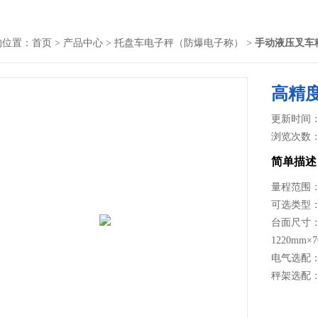
的位置：
首页
>
产品中心
>
托盘车电子秤（防爆电子称）
>
手动液压叉车
高精
更新时间： 2
浏览次数
简单描述
量程范围：600
可选类型：
台面尺寸：1
1220mm×
电气选配：防
秤架选配：