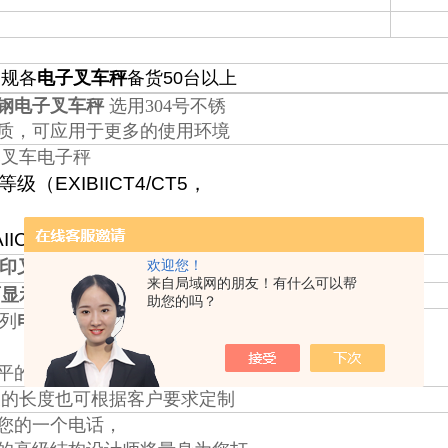
规各
电子叉车秤
备货50台以上
钢电子叉车秤
选用304号不锈
质，可应用于更多的使用环境
叉车电子秤
等级（
EXIBIICT4/CT5
，
AIICT6
）
印叉车电子称
欢迎您！
来自局域网的朋友！有什么可以帮
显示电子秤叉车
助您的吗？
列
电子称叉车
背部全密封，凹
平的地平也可正常使用
的长度也可根据客户要求定制
您的一个电话，