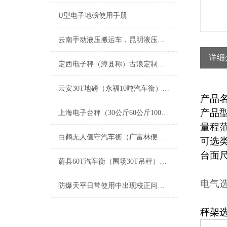
U型电子地磅使用手册
云南手动液压搬运车，昆明液压搬运秤，叉车秤
详细
定西电子秤（漳县称）古浪定制电子秤维修
云安30T地磅（永福10吨汽车衡）兴宁15T吊秤）合浦道闸汽车衡维修
产品
产品
上海电子台秤（30公斤60公斤100公斤150公斤200公斤300公斤500公斤600公斤）
量程
白鹤无人值守汽车衡（广富林便携式汽车衡）徐行防爆秤）月浦地磅维修
可选
台面
蔚县60T汽车衡（围场30T吊秤）孟村100吨地磅）左云道闸地磅维修
电气
防爆天平日常使用中出现校正问题提供几个处理方法
秤架