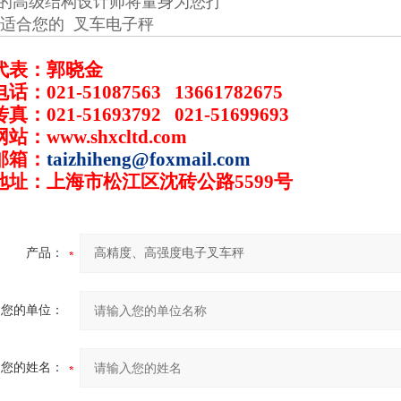
的高级结构设计师将量身为您打
ui适合您的
叉车电子秤
代表：郭晓金
电话：
021-51087563
13661782675
传真：
021-51693792
021-51699693
网站：
www.shxcltd.com
邮箱：
taizhiheng@foxmail.com
地址：上海市松江区沈砖公路
5599
号
产品：
您的单位：
您的姓名：