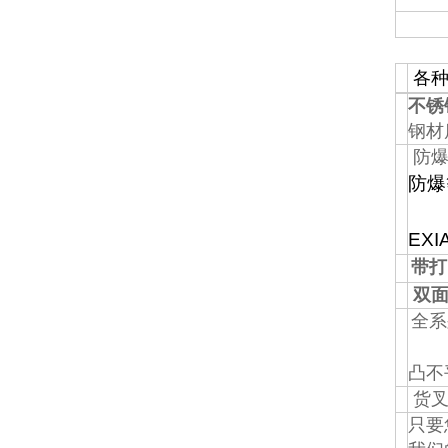
各种
不锈
钢材
防爆
防爆
EXI
带打
双面
全系
凸不
货叉
只要