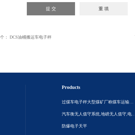
个：
DCS油桶搬运车电子秤
Products
过煤车电子秤大型煤矿厂称煤车运输过120吨汽车过磅称~山西晋城市150吨卡车过磅称.内蒙古重型100吨货车过磅称
汽车衡无人值守系统,地磅无人值守,电子地磅无人
防爆电子天平