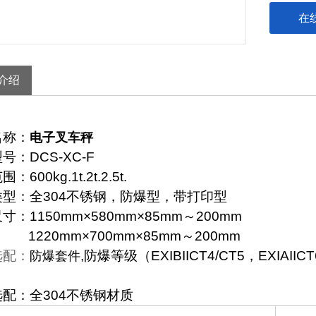
在
介绍
名称：
电子叉车秤
型号：
DCS-XC-F
范围：
600kg.1t.2t.2.5t.
类型：全
304
不锈钢，防爆型，带打印型
尺寸：
1150mm
×
580mm
×
85mm
～
200mm
1220mm
×
700mm
×
85mm
～
200mm
选配：
,
防爆等级（
EXIBIICT4/CT5
，
EXIAIICT
防爆套件
选配：全
304
不锈钢材质