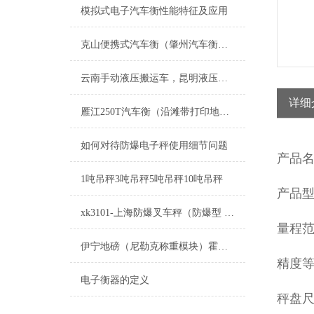
模拟式电子汽车衡性能特征及应用
克山便携式汽车衡（肇州汽车衡）富裕便携式地磅）大同地磅维修
云南手动液压搬运车，昆明液压搬运秤，叉车秤
详细
雁江250T汽车衡（沿滩带打印地磅）资中140T汽车磅维修
如何对待防爆电子秤使用细节问题
产品
1吨吊秤3吨吊秤5吨吊秤10吨吊秤
产品型
xk3101-上海防爆叉车秤（防爆型 隔爆型）
量程范围
伊宁地磅（尼勒克称重模块）霍尔果斯便携式汽车衡维修
精度等
电子衡器的定义
秤盘尺寸