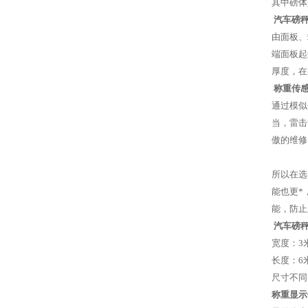
其中磅体
汽车磅
由面板、
端面板起
厚度，在
称重传
通过模似
当，雷击
傲的维修
所以在选
能也更*
能，防止
汽车磅
宽度：3米
长度：6米
尺寸不同
称重显示