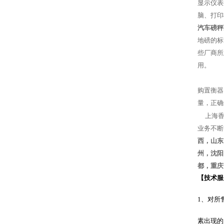
显示仪表
脑、打印
汽车磅秤
地磅的标
些厂商所
用。
购置衡器
量，正确
上海香
业务不断
西，山东
州，沈阳
都，重庆
【技术服
1、对所
素出现的