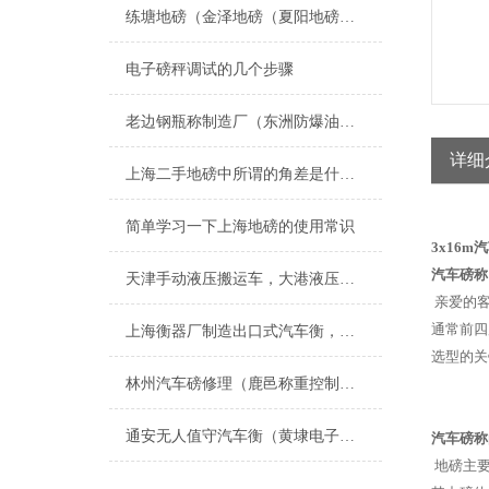
练塘地磅（金泽地磅（夏阳地磅（盈浦地磅）香花桥地磅）奉贤地磅维修
电子磅秤调试的几个步骤
老边钢瓶称制造厂（东洲防爆油桶称（宽甸电子秤）太平隔爆电子磅称维修
详细
上海二手地磅中所谓的角差是什么呢
简单学习一下上海地磅的使用常识
3x16
汽车磅称（
天津手动液压搬运车，大港液压搬运秤，叉车秤
亲爱的客
通常前四
上海衡器厂制造出口式汽车衡，浙江出口式地磅，江苏出口式电子地磅厂家
选型的关
林州汽车磅修理（鹿邑称重控制模块（焦作称重模块安装）沈丘称重模块维修
通安无人值守汽车衡（黄埭电子秤）太平便携式汽车衡）光福汽车衡维修
汽车磅称
地磅主要