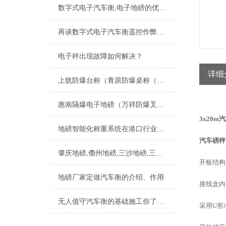
数字式电子汽车衡,电子地磅的优势简介
再谈数字式电子汽车衡遥控作弊及应对措施
电子秤出现故障如何解决？
详细
上犹防爆台称（青原防爆桌称（吉州防爆磅称）石城防爆称）崇义防爆地磅维修
惠南隔爆电子地磅（万祥防爆叉车秤（嘉定带打印磅秤维修
3x20m
地磅智能化称重系统在港口行业的应用
汽车磅秤（
肇庆地磅,儋州地磅,三沙地磅,三亚地磅,潮州地磅
开板结构
地磅厂家定做汽车衡的介绍、作用
接线盒内
无人值守汽车衡的基础施工你了解吗
采用
U
形