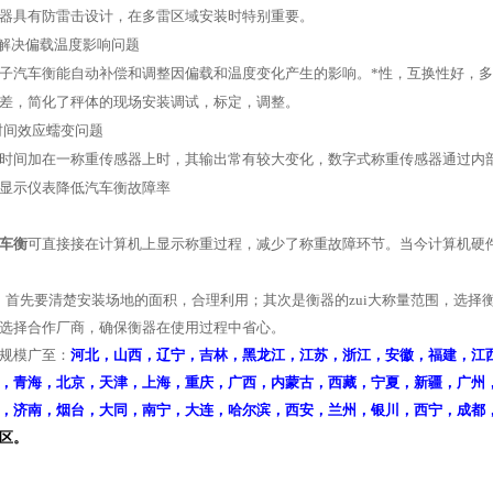
器具有防雷击设计，在多雷区域安装时特别重要。
解决偏载温度影响问题
子汽车衡能自动补偿和调整因偏载和温度变化产生的影响。*性，互换性好，
差，简化了秤体的现场安装调试，标定，调整。
决时间效应蠕变问题
时间加在一称重传感器上时，其输出常有较大变化，数字式称重传感器通过内
显示仪表降低汽车衡故障率
车衡
可直接接在计算机上显示称重过程，减少了称重故障环节。当今计算机硬
首先要清楚安装场地的面积，合理利用；其次是衡器的zui大称量范围，选
选择合作厂商，确保衡器在使用过程中省心。
规模广至：
河北，山西，辽宁，吉林，黑龙江，江苏，浙江，安徽，福建，江
，青海，北京，天津，上海，重庆，广西，内蒙古，西藏，宁夏，新疆，广州
，济南，烟台，大同，南宁，大连，哈尔滨，西安，兰州，银川，西宁，成都
区。