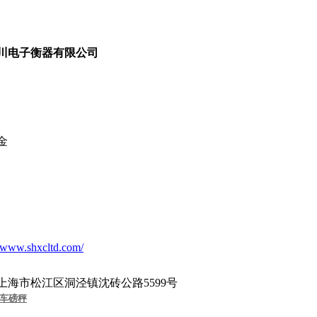
川电子衡器有限公司
金
//www.shxcltd.com/
上海市松江区洞泾镇沈砖公路
5599
号
汽车磅秤