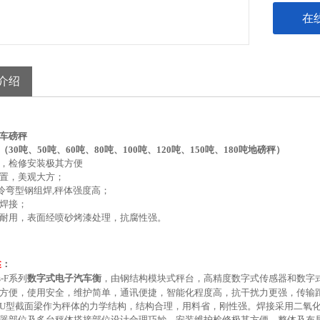
在
介绍
汽车磅秤
30吨、50吨、60吨、80吨、100吨、120吨、150吨、180吨地磅秤）
，检修安装极其方便
置，美观大方；
冷弯型钢组焊
,
秤体强度高；
焊接；
耐用，表面经喷砂烤漆处理，抗腐性强。
述
：
-F
系列
数字式电子汽车衡
，由钢结构模块式秤台，高精度数字式传感器和数字
方便，使用安全，维护简单，通讯便捷，智能化程度高，抗干扰力更强，传输
U
型截面梁作为秤体的力学结构，结构合理，用料省，刚性强。焊接采用二氧
器部位及多台秤体搭接部位设计合理巧妙，安装维护检修极其方便。整体及布