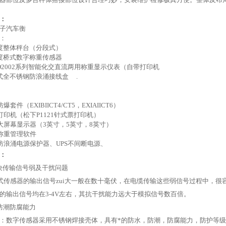
：
子汽车衡
置：
度整体秤台（分段式）
度桥式数字称重传感器
D2002系列智能化交直流两用称重显示仪表（自带打印机
式全不锈钢防浪涌接线盒 .
：
件（EXIBIICT4/CT5
，
EXIAIICT6
）
打印机
（松下
P1121
针式票打印机）
大屏幕显示器（
3
英寸，
5
英寸，
8
英寸）
称重管理软件
防浪涌电源保护器、UPS不间断电源、
：
决传输信号弱及干扰问题
式传感器的输出信号zui大一般在数十毫伏，在电缆传输这些弱信号过程中，
的输出信号均在
3-4V
左右，其抗干扰能力远大于模拟信号数百倍。
防潮防腐能力
：数字传感器采用不锈钢焊接壳体，具有*的防水，防潮，防腐能力，防护等级I