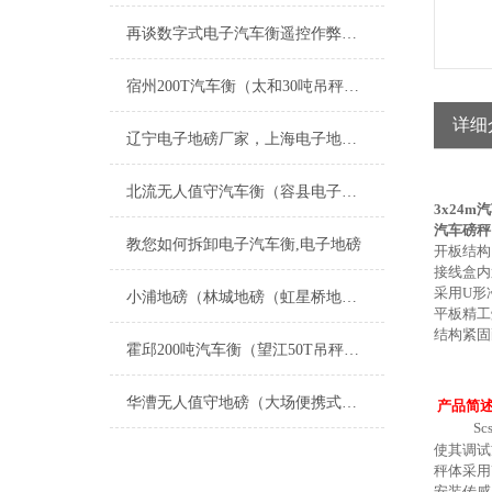
再谈数字式电子汽车衡遥控作弊及应对措施
宿州200T汽车衡（太和30吨吊秤）琅琊电子轨道称）黄山20T地磅维修
详细
辽宁电子地磅厂家，上海电子地磅厂家；黑龙江电子地磅厂家；吉林电子地磅厂家；青海电子地磅厂家
北流无人值守汽车衡（容县电子地磅）陆川电子汽车衡）博白便携式地磅维修
3x24m
汽车磅秤（
教您如何拆卸电子汽车衡,电子地磅
开板结构
接线盒内
采用
U
形
小浦地磅（林城地磅（虹星桥地磅（水口地磅）吕山地磅）安吉地磅维修
平板精工
结构紧固
霍邱200吨汽车衡（望江50T吊秤）潘集汽车衡）滁州80吨地磅维修
华漕无人值守地磅（大场便携式汽车衡）徐泾电子秤）朱家角地磅维修
产品简
Scs
使其调试
秤体采
用
安装传感