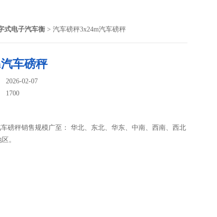
字式电子汽车衡
> 汽车磅秤3x24m汽车磅秤
4m汽车磅秤
026-02-07
：
1700
0吨汽车磅秤销售规模广至： 华北、东北、华东、中南、西南、西北
地区。