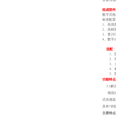
组成部件
数字
式电
标准配
1、
高强
2、高精
3、香川
4、数字
选配
1、防爆套
2
、
3
、
4
、
5
、
功能特点
3.1
解
模拟
式传感器
具有*的
主要特点