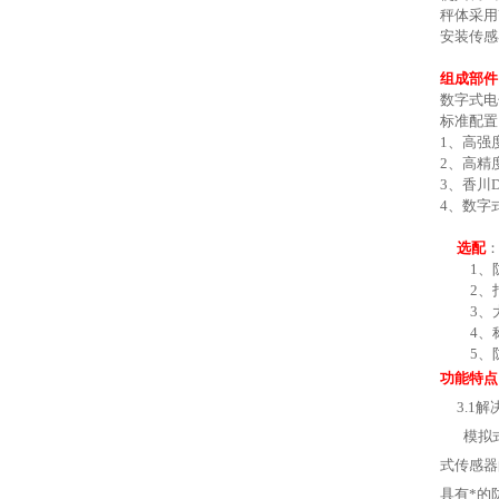
秤体采
用
安装传感
组成部件
数字
式电
标准配
1、
高强
2、高精
3、香川
4、数字
选配
1、防爆套
2
、
3
、
4
、
5
、
功能特点
3.1
解
模拟
式传感器
具有*的