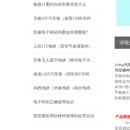
衡器计重的内容和要求是什么
天峻10T汽车衡（波密150吨吊秤）左贡200吨地磅）南木林汽车衡维修
防爆电子称砝码要如何调整呢?
详细
上杭15T地磅（晋安气体灌装秤）扶绥200T吊秤）平潭20吨汽车衡维修
开鲁无人值守地磅（根河电子汽车衡）哈巴河防爆秤维修
3x9m汽
汽车磅秤（
南谯120T汽车衡（郊区80T吊秤）八公山汽车磅）明光200T地磅维修
开板结构
接线盒内
采用
U
形
鸡西地磅（伊春地磅（南岔地磅（友好地磅）西林地磅）翠峦地磅维修
平板精工
结构紧固
电子秤的正确使用知识
医院透析用轮椅秤故障的处理办法
产品简
Scs
使其调试