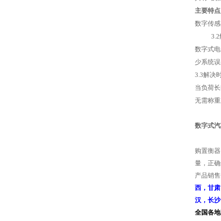
主要特点
数字传感
3.2
数字式电
少系统误
3.3解
当负荷长
无需称重
数字式汽
购置衡器
量，正确
产品
销售
西，甘肃
汉，长沙
全国各地