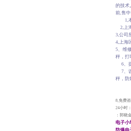
的技术
前,售
1,本
2,上
3,公
4,上
5、维
秤，打
6、提
7、设
秤，防
8,免费
24小时：
：郭晓金
电子小
防爆电