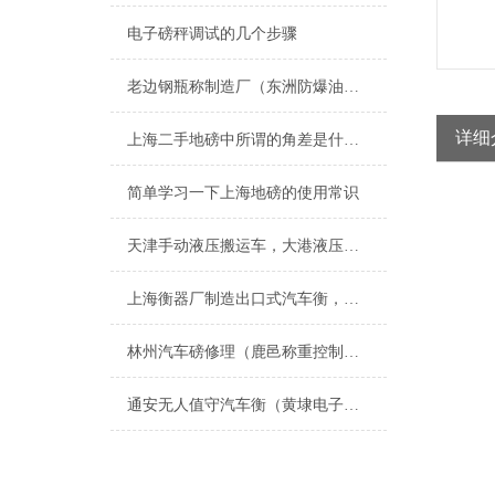
电子磅秤调试的几个步骤
老边钢瓶称制造厂（东洲防爆油桶称（宽甸电子秤）太平隔爆电子磅称维修
详细
上海二手地磅中所谓的角差是什么呢
简单学习一下上海地磅的使用常识
天津手动液压搬运车，大港液压搬运秤，叉车秤
上海衡器厂制造出口式汽车衡，浙江出口式地磅，江苏出口式电子地磅厂家
林州汽车磅修理（鹿邑称重控制模块（焦作称重模块安装）沈丘称重模块维修
通安无人值守汽车衡（黄埭电子秤）太平便携式汽车衡）光福汽车衡维修