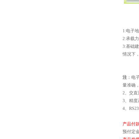
1:电
2:承
3:基
情况下
注
：电
量准确
2、交直
3、精度
4、RS
产品付
预付定金