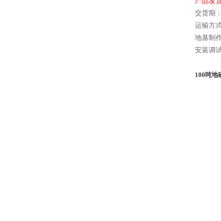
产品发
交货期：
运输方
地基制
安装调
100
吨地