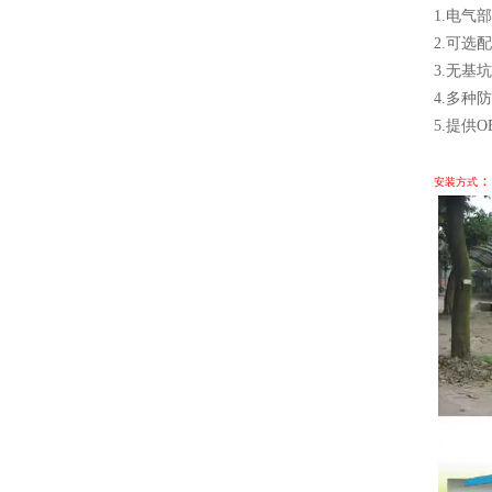
1.电气
2.可选
3.无
4.多种
5.提供
：
安装方式