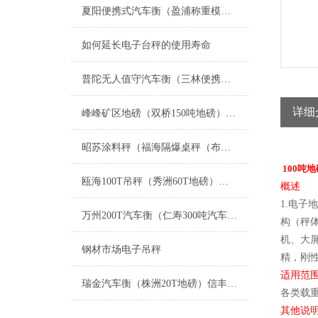
夏阳便携式汽车衡（盈浦称重模块）香花桥地磅维修
如何延长电子台秤的使用寿命
普陀无人值守汽车衡（三林便携式地磅）徐汇电子秤）张江电子汽车衡维修
详细
峰峰矿区地磅（双桥150吨地磅）黄骅80吨地磅维修
昭苏涂料秤（福海隔爆桌秤（布尔津叉车秤维修
100
吨地
瓯海100T吊秤（秀洲60T地磅）衢州150T汽车衡）福建汽车磅秤维修
概述
1.电子
万州200T汽车衡（仁寿300吨汽车磅）白玉20吨地磅维修
构（秤
机、大
钢材市场电子吊秤
精，刚
适用范
瑞金汽车衡（株洲20T地磅）信丰轴重仪）宁都汽车地磅）新余3T吊秤维修
各类载
其他说