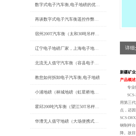
数字式电子汽车衡,电子地磅的优势简介
再谈数字式电子汽车衡遥控作弊及应对措施
宿州200T汽车衡（太和30吨吊秤）琅琊电子轨道称）黄山20T地磅维修
详细
辽宁电子地磅厂家，上海电子地磅厂家；黑龙江电子地磅厂家；吉林电子地磅厂家；青海电子地磅厂家
北流无人值守汽车衡（容县电子地磅）陆川电子汽车衡）博白便携式地磅维修
新疆矿业
教您如何拆卸电子汽车衡,电子地磅
产品概述
专业数
小浦地磅（林城地磅（虹星桥地磅（水口地磅）吕山地磅）安吉地磅维修
SCS-
用第三代
霍邱200吨汽车衡（望江50T吊秤）潘集汽车衡）滁州80吨地磅维修
点，还因
SCS-
华漕无人值守地磅（大场便携式汽车衡）徐泾电子秤）朱家角地磅维修
钢制秤台
降。故目