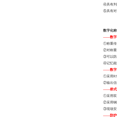
④具有判
⑤具有对
数字化称
——
数字
①
称重传
②对称重
③可以防
④记忆能
——数字
①采用R
②输出信
——
桥式
①
采用双
②采用钢
③现场安
——
防护