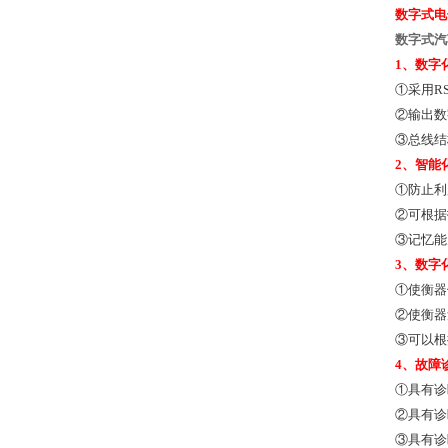
数字式电
数字式汽
1
、数字
①
采用R
②输出数
③总线结
2
、智能
①
防止利
②可根据
③记忆能
3
、数字
①
使衡器
②使衡器
③可以根
4
、故障
①
具有诊
②具有诊
③具有诊