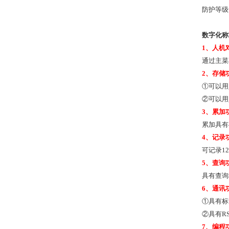
防护等级达
数字化称
1、人机
通过主菜
2
、存储
①
可以用
②可以用
3
、累加
累加具有
4
、记录
可记录1
5
、查询
具有查询
6
、通讯
①
具有标
②具有RS
7
、编程