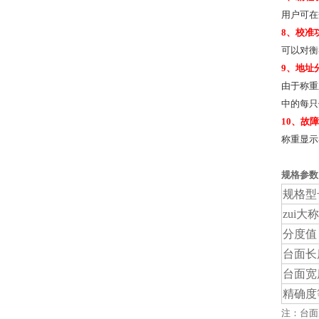
用户可在
8
、校准
可以对衡
9
、地址
由于称重
中的每只
10
、故障
称重显示
规格参数
规格型
zui大
分度值
台面长
台面宽
精确度
注：台面