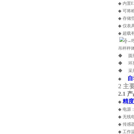
◆
内置
E
◆
可将
◆
存储
◆
仪表
◆
超载
吊秤秤
◆
圆
◆
环
◆
采
自
◆
2
主
2.1
产
精度
◆
◆
电源
◆
无线
◆
传感
◆
工作