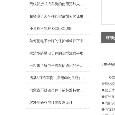
无线便携式汽车衡的使用更加人性化
精密电子天平秤的称量如何保证度
小量程吊钩秤 OCS-XC-JJE
详细
如何把电子台秤的保护螺丝拧下来
隔爆型防爆电子秤的选型注意事项
电子
1
电子吊
一起来了解电子汽车衡通用的检修方法
OC
泗县80T汽车衡（阜阳60吨吊秤）亳州便携式汽车衡）凤阳20吨地磅维修
智能化程
内蒙古不锈钢吊秤（锡林浩特智能秤）阿巴嘎旗隔爆衡器）苏尼特左旗地磅维修
◆仪表体
◆背光显
缓冲地磅秤的秤体改造设计
◆内部设
◆内置E