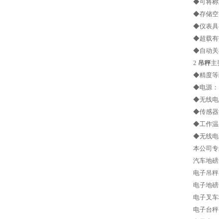
◆可将称
◆存储空
◆仪表具
◆超载有
◆自动关
2
吊秤
主
◆精度等
◆电源： 
◆无线电
◆传感器激
◆工作温度
◆无线电
本公司专
汽车地磅
电子吊秤
电子地磅
电子叉车
电子台秤