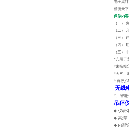
电子桌秤
精密天平
保修内容
（一）
（二）
（三）
（四）
（五）
*
凡属于
*
未按规
*
天灾、
*
自行拆
无线
*、智
吊秤
◆
仪表
◆
高清
L
◆
内部