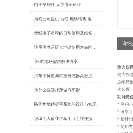
电子吊钩秤,无线电子吊秤
地磅公司提供:地磅,地磅销售,地磅价格,地磅厂家,地磅报价,地磅维修,地磅软件,地磅安装
无线电子吊秤的日常使用及维修保养
详细
注重保养是延长地磅使用寿命的根本
100吨地磅需求解决方案
测力仪
测力仪
汽车衡称重与称重传感器灵敏度的关系
连续荷重
火装置
为什么要选择定做汽车衡
功能特
防作弊地磅称重系统的设计与实现
* 体
* 可
泥城无人值守汽车衡（万祥便携式地磅）菊园电子秤）大团汽车衡维修
* 指针
* 使