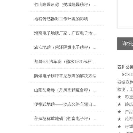
竹山隔爆吊称（樊城隔爆磅秤）猇亭隔爆秤维修
地磅传感器对工作环境的影响
海南电子地磅厂家，广西电子地磅厂家；四川电子地磅厂家；湖北电子地磅厂家；重庆电子地磅厂家
详细
农安地磅（菏泽隔爆电子磅秤）高唐防爆钢瓶称）茌平200吨汽车衡维修
都昌60T汽车衡（修水150T吊秤（宣桥汽车磅秤）柴桑100吨地磅维修
四川公路
SCS
防爆电子磅秤常见故障的解决方法
器镶嵌
检测，
山阳防爆称（丹凤高精度台秤）西夏防腐蚀地磅）隆德隔爆衡器维修
★ 称重量
便携式地磅——动态公路车辆自动衡器
★ 静态精
★ 产品
养殖场称重地磅（牲畜电子秤）的选择要点
★ 推荐
★ 秤重台