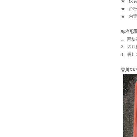
★ 仪表尺
★ 台板重
★ 内
标准配
1、两
2、四
3、香川
香川XK3