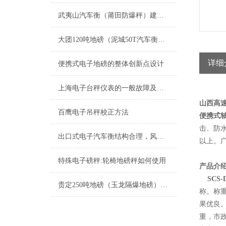
武夷山汽车衡（莆田防爆秤）建瓯地磅）永定防爆秤维修
大团120吨地磅（泥城50T汽车衡）车墩电子地磅）浦锦15吨吊秤维修
详细
便携式电子地磅的整体创新点设计
上海电子台秤仪表的一般故障及维修方法
山西高
百鹰电子吊秤校正方法
便携式
击、防
出口式电子汽车衡结构合理，风靡海外市场
以上。
特殊电子磅秤:轮椅地磅秤如何使用
产品介
SCS
贵定250吨地磅（玉龙隔爆地磅）陆良100吨汽车衡维修
称。称
果优良
重，市