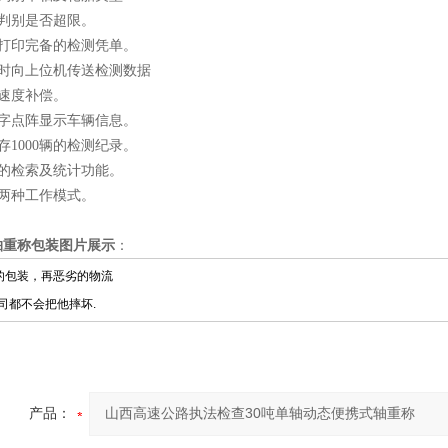
动判别是否超限。
动打印完备的检测凭单。
随时向上位机传送检测数据
动速度补偿。
汉字点阵显示车辆信息。
存1000辆的检测纪录。
备的检索及统计功能。
*两种工作模式。
轴重称包装图片展示
：
的包装，再恶劣的物流
司都不会把他摔坏.
产品：