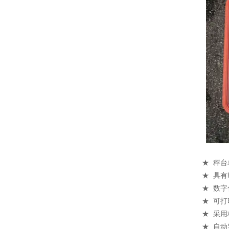
★ 秤
★ 具
★ 数
★ 可
★ 采用
★ 自