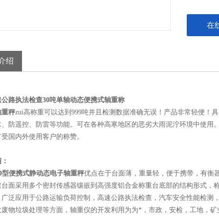
在
介绍
速公路执法检查30吨单轴动态便携式轴重称
轴重秤
zui高称重可以达到999吨并且检测数据准确无误！产品非常轻便！
水、防遥控、防雷等功能。可在各种高寒地区的恶劣大雨泥泞环境中使用。
广受国内外使用客户的称赞。
绍：
-D型便携式静动态电子轴重秤
优点在于台面薄，重量轻，便于携带，有衡
重台面采用多个密封传感器镶嵌到高强度铝合金称重台底部的结构形式，
。广泛应用于公路运输负荷控制，高速公路执法检查，汽车安全性能检测
政废物垃圾处理等方面，轴重仪的开发利用为为*，市政，安检，工地，矿