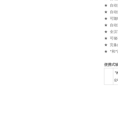
★ 自
★ 自
★ 可
★ 自
★ 全
★ 可储
★ 完
★ *和
便携式
*
公