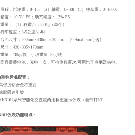
。
程：⑴轮重：0~15t （2）轴重：0~30t （3）整车重：0~1000t
度：±0.5% FS；动态精度：±3% FS
重量：（1）秤重台：27Kg（单个）
行车速度：3-5公里/小时
面尺寸：700mm×430mm×30mm。（0.9mx0.5m可选）
寸：430×335×170mm
量：18kg/块；引坡重量: 8kg/块。
置高容量蓄电池，充电一次，可检测数百次,可用汽车点烟器供电。
轴重称标准配置
：
块高强度铝合金称重台
块橡胶限速引坡
XK3101系列智能化交直流两用称重显示仪表（自带打印）
3101仪表功能特点
：