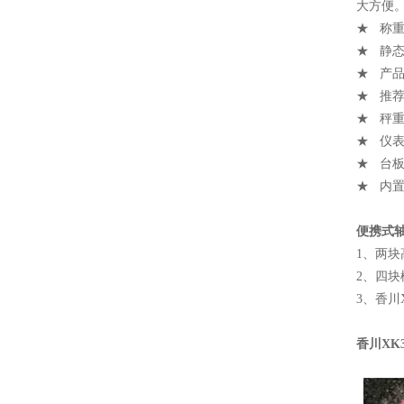
大方便
★ 称重量
★ 静态精
★ 产品
★ 推荐
★ 秤重台
★ 仪表尺
★ 台板重
★ 内
便携式
1、两
2、四
3、香川
香川XK