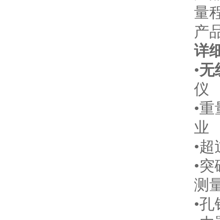
量程
产
详
•
无
仪
•
业
•
•
测
•