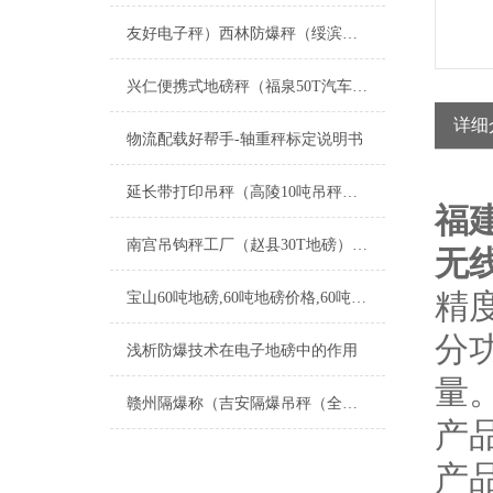
友好电子秤）西林防爆秤（绥滨称重模块）恒山电子秤（滴道防爆秤维修
兴仁便携式地磅秤（福泉50T汽车衡）思南20T地磅）剑河50T吊秤维修
详细
物流配载好帮手-轴重秤标定说明书
延长带打印吊秤（高陵10吨吊秤）盐湖3吨地磅）靖边高精度地磅维修
福
南宫吊钩秤工厂（赵县30T地磅）昌黎100T吊秤）房山20吨汽车衡维修
无
精
宝山60吨地磅,60吨地磅价格,60吨地磅多少钱
分
浅析防爆技术在电子地磅中的作用
量
赣州隔爆称（吉安隔爆吊秤（全南隔爆磅称）吉水隔爆桌称）新干隔爆地磅维修
产品
产品