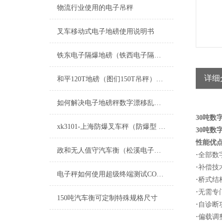
物流行业使用的电子吊秤
叉车移动式电子地磅使用说明书
铁东电子隔爆地磅（铁西电子隔爆钢瓶秤）立山电子隔爆油桶称
详细
和平120T地磅（图们150T吊秤）长海80T汽车衡）康平称重模块维修
如何解决电子地磅秤数字漂移乱跳点
30吨数
xk3101-上海防爆叉车秤（防爆型 隔爆型）
30吨数
性能优
政和无人值守汽车衡（松溪电子地磅）光泽电子汽车衡）浦城便携式地磅维修
·
全部数
·
补偿技
电子秤如何使用超级终端测试COM串口
·
桥式结
·
无需专
150吨汽车衡可定制特殊规格尺寸
·
自诊断
·
偏载调