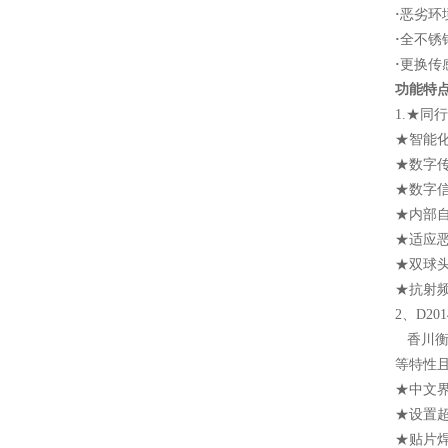
·
恶劣环
·
全不锈
·
更换传
功能特
1.★同
★智能
★数字传
★数字
★内部
★适应
★双球
★抗射
2、D2
香川衡
等特性
★中文
★设置
★贴片