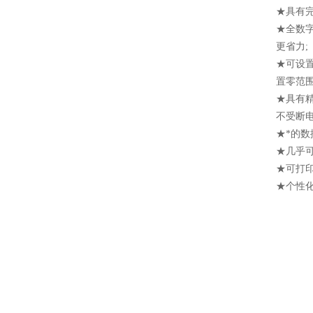
★具有
★全数
更省力;
★可设
置零范围
★具有
不受断电
★*的
★几乎
★可打
★个性