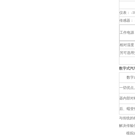
仪表： -10
传感器： -
工作电源：
相对湿度：
另可选用
数字式汽
数字式汽
一切优点
器内部对
后、蠕变
与传统的
解决传输
模拟式传