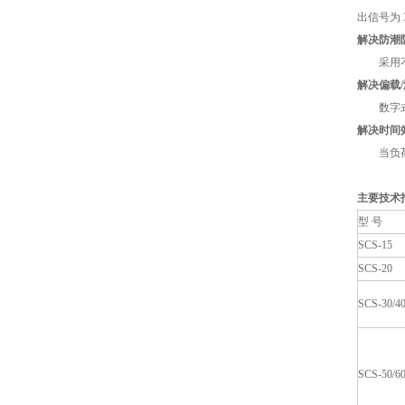
出信号为
解决防潮
采用不锈
解决偏载
数字式称
解决时间
当负荷长
主要技术
型 号
SCS-15
SCS-20
SCS-30/4
SCS-50/6