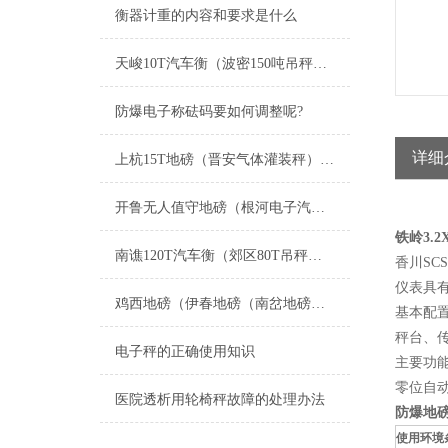
衡器计重的内容和要求是什么
天峻10T汽车衡（波密150吨吊秤）左贡200吨地磅）南木林汽车衡维修
防爆电子称砝码要如何调整呢?
详细
上杭15T地磅（晋安气体灌装秤）扶绥200T吊秤）平潭20吨汽车衡维修
开鲁无人值守地磅（根河电子汽车衡）哈巴河防爆秤维修
铁岭3.
南谯120T汽车衡（郊区80T吊秤）八公山汽车磅）明光200T地磅维修
香川S
仪表具
鸡西地磅（伊春地磅（南岔地磅（友好地磅）西林地磅）翠峦地磅维修
基本配
秤台、
电子秤的正确使用知识
主要功
零位自动
医院透析用轮椅秤故障的处理办法
防爆地磅
使用环境