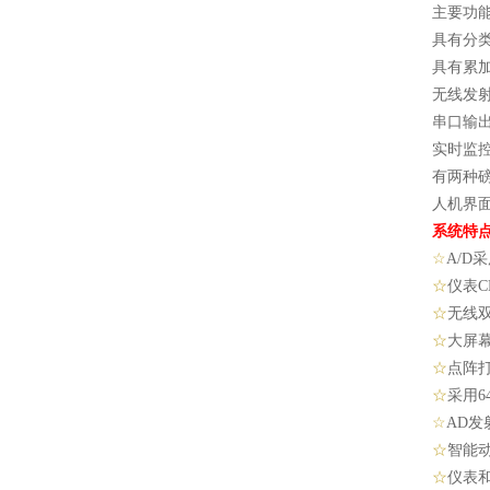
主要功
具有分类
具有累
无线发
串口输
实时监
有两种
人机界
系统特
☆
A/D
采
☆
仪表
C
☆
无线
☆
大屏
☆
点阵
☆
采用
6
☆
AD
发
☆
智能
☆
仪表