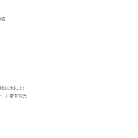
加值
到
500
米以上）
号，并带有背光