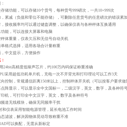
能：
存储功能，可以存储10个货号，每种货号999磅次，一共10×999次
加，累减（负值和零位不能存储），可删除任意货号的任意磅次的错误累
射，接收频率均可以通过键盘调整，以确保仪表与各种秤体互换通用
出功能，可以连接大屏幕和电脑
控秤体重量，仪表欠压和无信号自动关机
磅单格式选择，适用各场合计量称重
面，中文提示，方便操作
点：
用
24bit
高精度低噪声芯片，约
100
万内码保证称重准确
PU
采用超低功耗单片机，充电一次不开背光和打印理论可以工作
3
天
双向控制，常规通信距离
150
米以上，控制秤体开关机（可以按客户要求做
幕点阵显示，可以显示全中文国标一，二级汉字，英文，数字，及各种符
打印机，可打印全中文汉字，英文，数字及各种符号
4
频道无线模块，确保无同频率干扰
射和仪表采用智能电源管理，延长电池工作时间
动态滤波，解决因物体晃动导致称重不准
和
AD
可以换配，无需从新标定