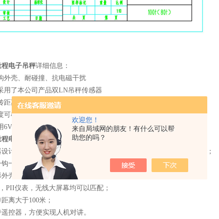
量程电子吊秤
详细信息：
结构外壳、耐碰撞、抗电磁干扰
采用了本公司产品双LN吊秤传感器
传距离无阻挡时大于100m，自带信号强度，电源情况监测系统
度可根据用户要求定制常温型-15℃～55℃耐热型常温～80℃
欢迎您！
用6V/4Ah镍氢可充电电池供电
来自局域网的朋友！有什么可以帮
助您的吗？
量程电子吊秤
特点：
器设计，应用于大量程电子吊秤，具有优异的性能，高安全性和性价比；
一钩一环，可根据用户要求和实际需要选择；
形外壳，耐碰撞，抗电磁干扰；
，PII仪表，无线大屏幕均可以匹配；
距离大于100米；
持遥控器，方便实现人机对讲。