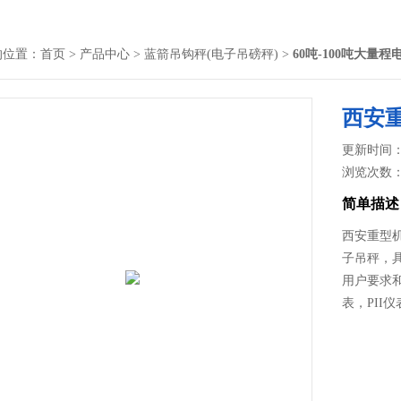
的位置：
首页
>
产品中心
>
蓝箭吊钩秤(电子吊磅秤)
>
60吨-100吨大量
西安重
更新时间： 2
浏览次数
简单描述
西安重型机
子吊秤，
用户要求
表，PII