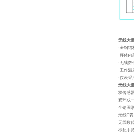
无线大
·全钢
·秤体内
·无线数
·工作温
·仪表采
无线大
双传感
双环或
全钢圆
无线C表
无线数传
标配手