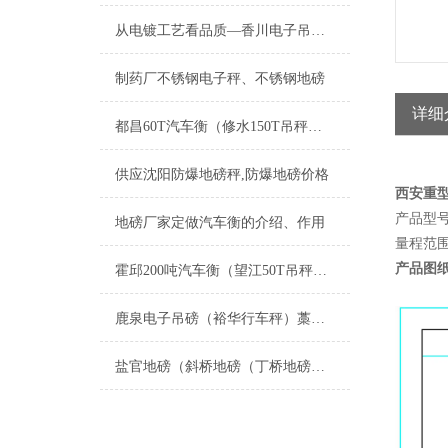
从电镀工艺看品质—香川电子吊钩秤
制药厂不锈钢电子秤、不锈钢地磅
详细
都昌60T汽车衡（修水150T吊秤（宣桥汽车磅秤）柴桑100吨地磅维修
供应沈阳防爆地磅秤,防爆地磅价格
西安重型
产品型号：
地磅厂家定做汽车衡的介绍、作用
量程范围：32
产品图
霍邱200吨汽车衡（望江50T吊秤）潘集汽车衡）滁州80吨地磅维修
鹿泉电子吊磅（裕华行车秤）藁城吊称维修
盐官地磅（斜桥地磅（丁桥地磅（袁花地磅）黄湾地磅）尖山地磅维修