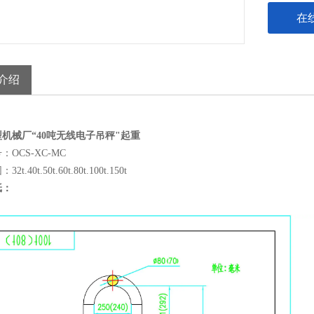
在
介绍
机械厂“40吨无线电子吊秤"起重
OCS-XC-MC
t.40t.50t.60t.80t.100t.150t
纸：