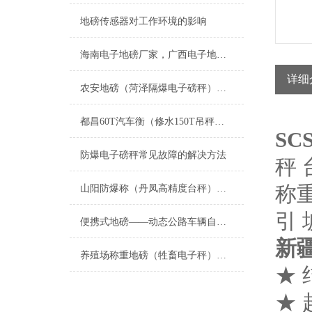
地磅传感器对工作环境的影响
海南电子地磅厂家，广西电子地磅厂家；四川电子地磅厂家；湖北电子地磅厂家；重庆电子地磅厂家
详细
农安地磅（菏泽隔爆电子磅秤）高唐防爆钢瓶称）茌平200吨汽车衡维修
都昌60T汽车衡（修水150T吊秤（宣桥汽车磅秤）柴桑100吨地磅维修
SC
防爆电子磅秤常见故障的解决方法
秤 
称
山阳防爆称（丹凤高精度台秤）西夏防腐蚀地磅）隆德隔爆衡器维修
引
便携式地磅——动态公路车辆自动衡器
新
养殖场称重地磅（牲畜电子秤）的选择要点
★
★