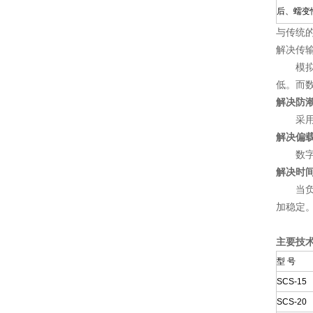
后、蠕变
与传统
解决传
模拟式
低。而数
解决防
采用不
解决偏载
数字式
解决时
当负荷
加稳定
主要技
型 号
SCS-15
SCS-20