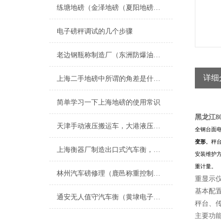
练塘地磅（金泽地磅（夏阳地磅（盈浦地磅）香花桥地磅）奉贤地磅维修
电子磅秤调试的几个步骤
老边钢瓶称制造厂（东洲防爆油桶称（宽甸电子秤）太平隔爆电子磅称维修
详细
上海二手地磅中所谓的角差是什么呢
简单学习一下上海地磅的使用常识
黑龙江8
天津手动液压搬运车，大港液压搬运秤，叉车秤
全钢台面
变形
。秤
上海衡器厂制造出口式汽车衡，浙江出口式地磅，江苏出口式电子地磅厂家
安装维护
重计量。
林州汽车磅修理（鹿邑称重控制模块（焦作称重模块安装）沈丘称重模块维修
重显示
基本配
通安无人值守汽车衡（黄埭电子秤）太平便携式汽车衡）光福汽车衡维修
秤台、
主要功