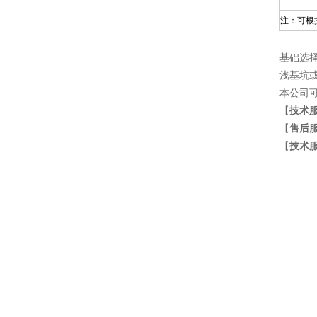
注：可根
基础选
浅基坑
本公司
【
技术
【
售后
【
技术