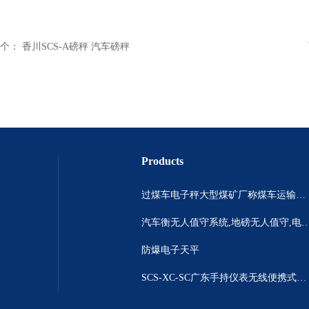
个：
香川SCS-A磅秤 汽车磅秤
Products
过煤车电子秤大型煤矿厂称煤车运输过120吨汽车过磅称~山西晋城市150吨卡车过磅称.内蒙古重型100吨货车过磅称
汽车衡无人值守系统,地磅无人值守,电子地磅无人
防爆电子天平
SCS-XC-SC广东手持仪表无线便携式汽车衡 *便携式称重仪