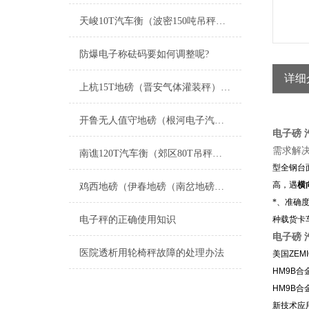
天峻10T汽车衡（波密150吨吊秤）左贡200吨地磅）南木林汽车衡维修
防爆电子称砝码要如何调整呢?
详细
上杭15T地磅（晋安气体灌装秤）扶绥200T吊秤）平潭20吨汽车衡维修
开鲁无人值守地磅（根河电子汽车衡）哈巴河防爆秤维修
电子磅 
需求解
南谯120T汽车衡（郊区80T吊秤）八公山汽车磅）明光200T地磅维修
型全钢台
高，遇
横
鸡西地磅（伊春地磅（南岔地磅（友好地磅）西林地磅）翠峦地磅维修
*、准确
电子秤的正确使用知识
种载货卡
电子磅 
医院透析用轮椅秤故障的处理办法
美国
ZEM
HM9B
合
HM9B
合
新技术应