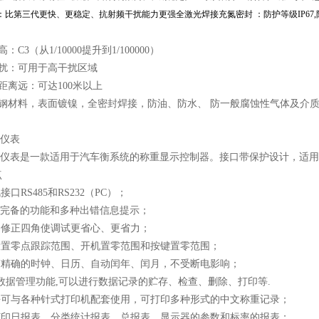
：比第三代更快、更稳定、抗射频干扰能力更强全激光焊接充氮密封 ：防护等级IP67
高：C3（从1/10000提升到1/100000）
干扰：可用于高干扰区域
距离远：可达100米以上
金钢材料，表面镀镍，全密封焊接，防油、防水、 防一般腐蚀性气体及介
列仪表
P仪表是一款适用于汽车衡系统的称重显示控制器。接口带保护设计，适用于
点
口RS485和RS232（PC）；
有完备的功能和多种出错信息提示；
动修正四角使调试更省心、更省力；
设置零点跟踪范围、开机置零范围和按键置零范围；
有精确的时钟、日历、自动闰年、闰月，不受断电影响；
数据管理功能,可以进行数据记录的贮存、检查、删除、打印等.
乎可与各种针式打印机配套使用，可打印多种形式的中文称重记录；
打印日报表、分类统计报表、总报表、显示器的参数和标率的报表；