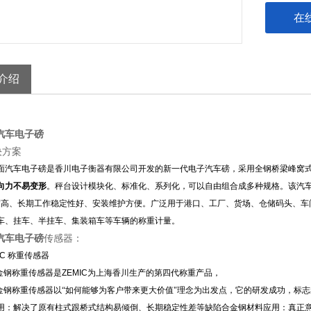
在
介绍
汽车电子磅
决方案
面汽车电子磅是香川电子衡器有限公司开发的新一代电子汽车磅，采用全钢桥梁峰窝
向力不易变形
。秤台设计模块化、标准化、系列化，可以自由组合成多种规格。该汽
度高、长期工作稳定性好、安装维护方便。广泛用于港口、工厂、货场、仓储码头、车
车、挂车、半挂车、集装箱车等车辆的称重计量。
汽车电子磅
传感器：
IC
称重传感器
金钢称重传感器是
ZEMIC
为上海香川生产的第四代称重产品，
金钢称重传感器以“如何能够为客户带来更大价值"理念为出发点，它的研发成功，标志
用：解决了原有柱式跟桥式结构易倾倒、长期稳定性差等缺陷合金钢材料应用：真正