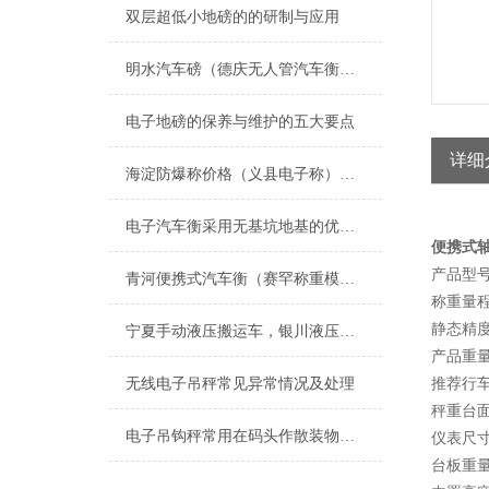
双层超低小地磅的的研制与应用
明水汽车磅（德庆无人管汽车衡）端州OMS智能称）梅州道闸称重汽车衡维修
电子地磅的保养与维护的五大要点
详细
海淀防爆称价格（义县电子称）细河电子隔爆桌秤）喀喇沁左翼滚筒秤维修
电子汽车衡采用无基坑地基的优势体现
便携式
产品型号：
青河便携式汽车衡（赛罕称重模块）土默特左旗地磅维修
称重量程：
静态精度：
宁夏手动液压搬运车，银川液压搬运秤，叉车秤
产品重量
无线电子吊秤常见异常情况及处理
推荐行车
秤重台面尺
电子吊钩秤常用在码头作散装物料装卸计量
仪表尺寸：
台板重量：