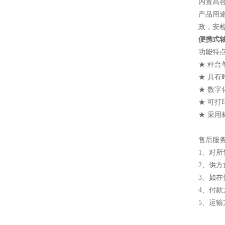
内置高
产品用
政，安
便携式
功能特
★ 秤台
★ 具
★ 数
★ 可
★ 采用
售后服
1、对
2、供
3、如
4、付款
5、运输