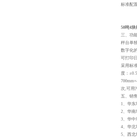
标准配置
2、
3、香
50吨4
三、功
秤台单
数字化
可打印
采用标准
度：±0
700m
次,可用
五、销
1、华
2、华
3、华
4、华
5、西