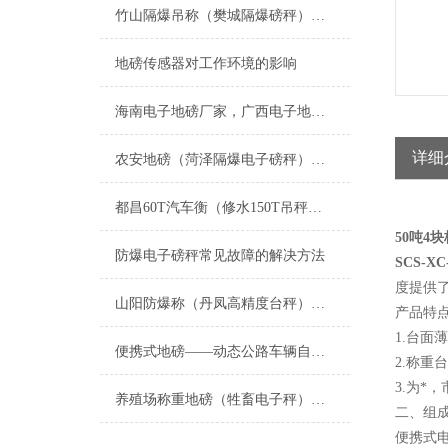
竹山隔爆吊称（樊城隔爆磅秤）猇亭隔爆秤维修
地磅传感器对工作环境的影响
海南电子地磅厂家，广西电子地磅厂家；四川电子地磅厂家；湖北电子地磅厂家；重庆电子地磅厂家
详细
农安地磅（菏泽隔爆电子磅秤）高唐防爆钢瓶称）茌平200吨汽车衡维修
都昌60T汽车衡（修水150T吊秤（宣桥汽车磅秤）柴桑100吨地磅维修
50吨4
防爆电子磅秤常见故障的解决方法
SCS-X
度提供
山阳防爆称（丹凤高精度台秤）西夏防腐蚀地磅）隆德隔爆衡器维修
产品特
1.台
便携式地磅——动态公路车辆自动衡器
2.称
3.为*
养殖场称重地磅（牲畜电子秤）的选择要点
二、组
便携式