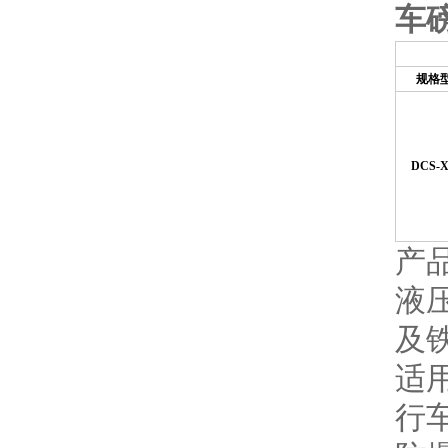
车
规格
DCS-X
产
液
及
适
行