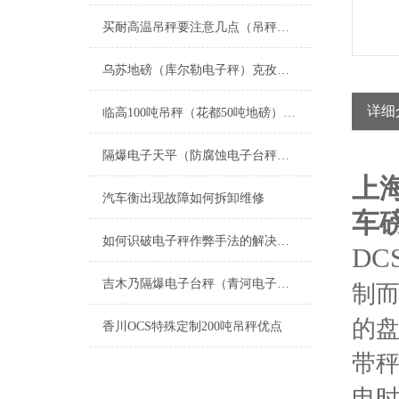
买耐高温吊秤要注意几点（吊秤哪家好）
乌苏地磅（库尔勒电子秤）克孜勒苏柯尔汽车衡）焉耆防爆秤维修
详细
临高100吨吊秤（花都50吨地磅）青冈汽车衡）斗门120T汽车衡维修
隔爆电子天平（防腐蚀电子台秤）不锈钢电子桌秤维修
上
汽车衡出现故障如何拆卸维修
车
如何识破电子秤作弊手法的解决方案
DC
吉木乃隔爆电子台秤（青河电子防爆磅秤）若羌防腐蚀钢瓶秤维修
制
的
香川OCS特殊定制200吨吊秤优点
带秤
电时