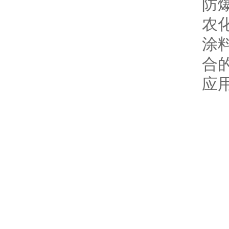
防
农
涂
合
应