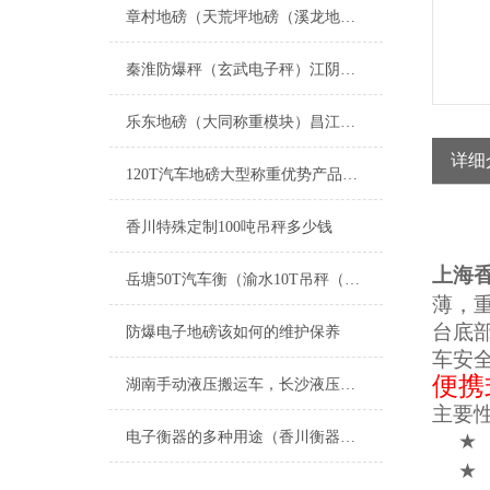
章村地磅（天荒坪地磅（溪龙地磅（上墅地磅）山川地磅）递铺地磅维修
秦淮防爆秤（玄武电子秤）江阴称重模块）黄浦防爆秤）上海电子秤维修
乐东地磅（大同称重模块）昌江称重模块）白沙便携式汽车衡维修
详细
120T汽车地磅大型称重优势产品推荐
香川特殊定制100吨吊秤多少钱
上海香
岳塘50T汽车衡（渝水10T吊秤（北塔轨道电子秤）石峰200T地磅维修
薄，
台底
防爆电子地磅该如何的维护保养
车安
便携
湖南手动液压搬运车，长沙液压搬运秤，叉车秤
主要
电子衡器的多种用途（香川衡器的现在与未来）
★
★