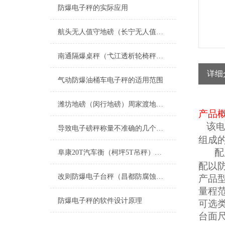
防爆电子秤的实际应用
航头无人值守地磅（长宁无人值守地磅）静安无人值守汽车衡维修
南通隔爆桌秤（弋江透析轮椅秤）涟水2T地磅）淮上带打印吊秤维修
详细
气动防爆油桶车电子秤的适用范围
潍坊地磅（闵行地磅）周家渡地磅（塘桥地磅（花木地磅）新虹地磅维修
产品
该
电
导致电子磅秤称量不准确的几个原因
组成
配
阜康20T汽车衡（柯坪5T吊秤）白碱滩100T地磅）吉木萨尔轨道衡维修
配以
改则防爆电子台秤（昌都防腐蚀台秤）普兰电子隔爆秤）边坝防爆钢瓶秤维修
产品
量程
防爆电子秤的软件设计原理
可选
台面