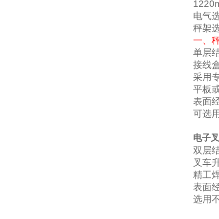
1220
电气
秤架
一、
单层
接线
采用
平板
表面
可选
电子
双层
叉车
精工
表面
选用