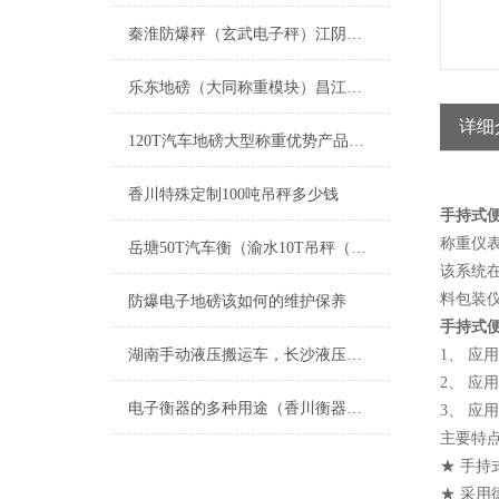
秦淮防爆秤（玄武电子秤）江阴称重模块）黄浦防爆秤）上海电子秤维修
乐东地磅（大同称重模块）昌江称重模块）白沙便携式汽车衡维修
详细
120T汽车地磅大型称重优势产品推荐
香川特殊定制100吨吊秤多少钱
手持式
称重仪表
岳塘50T汽车衡（渝水10T吊秤（北塔轨道电子秤）石峰200T地磅维修
该系统
料包装
防爆电子地磅该如何的维护保养
手持式
湖南手动液压搬运车，长沙液压搬运秤，叉车秤
1、 应
2、 
电子衡器的多种用途（香川衡器的现在与未来）
3、 应
主要特点
★ 手持
★ 采