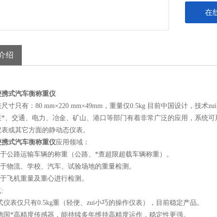
在
介绍
便携式汽车衡称重仪
尺寸只有：80 mm×220 mm×49mm，重量仅0.5kg 目前中国设计，技术
在*、交通、电力、冶金、矿山、港口等部门有着非常广泛的应用，系统可
仪表或其它方面的静动态仪表。
便携式汽车衡称重仪
应用领域：
用于公路运输车辆的称重（公路、*查超限超载车辆称重）。
应用于物流、学校、汽车、试验场地的重量检测。
用于飞机重量及重心进行检测。
:
式仪表仅只有0.5kg重（轻便、zui小巧的操作仪表），目前稳定产品。
用德国*高精度传感器，能持续多年维持高精度运作，稳定性更强。