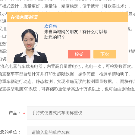
体平板式设计，质量更好，重量轻，精度稳定，便于携带（引欧美技术）。
CD显示中文菜单，包括功能选择、参数设定、时间显示、状态显示、轮重显
表有通信接口，可与电脑进行通信
欢迎您！
台采用激光焊接一次成型、密封效果*、防水性强，可适应任何复杂的环境。
来自局域网的朋友！有什么可以帮
进口“轻便型橡胶引桥”，利于减小冲击且稳定称重效果。
助您的吗？
能化数字无线传输，无需任何引线连接，使用更方便简洁。
用超高载频无线传输技术，有力提高了该系统的抗干扰能力，为系统测量精
由切换“单秤台”或“双秤台”称重检测，方便、高效、实用。
交流充电器与车载充电器，内置高容量蓄电池，充电一次，可检测数百次
过预置整车车型自动计算并打印出超限数据，操作简便，检测单清晰明了。
对称重车辆进行动态、静态检测，实现准确无误的检测重量数据。、两块秤
器配置微型电脑XP系统，可存储称重记录高达十万条以上，也可自由删除信
产品：
您的单位：