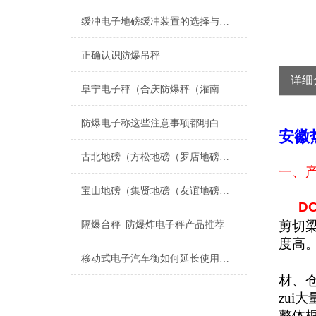
缓冲电子地磅缓冲装置的选择与应用
正确认识防爆吊秤
详细
阜宁电子秤（合庆防爆秤（灌南称重模块）北蔡电子秤）射阳防爆秤维修
防爆电子称这些注意事项都明白了吗
安徽
古北地磅（方松地磅（罗店地磅）大场地磅）杨行地磅）月浦地磅维修
一、
宝山地磅（集贤地磅（友谊地磅（宝清地磅）饶河地磅）双鸭山地磅维修
DC
剪切
隔爆台秤_防爆炸电子秤产品推荐
度高
移动式电子汽车衡如何延长使用寿命
特
材、
zui
整体