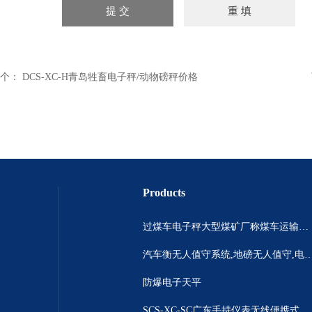
个：
DCS-XC-H青岛牲畜电子秤/动物磅秤价格
Products
过煤车电子秤大型煤矿厂称煤车运输过120吨汽车过磅称~山西晋城市150吨卡车过磅称.内蒙古重型100吨货车过磅称
汽车衡无人值守系统,地磅无人值守,电子地磅无人
防爆电子天平
SCS-XC-SC广东手持仪表无线便携式汽车衡 *便携式称重仪