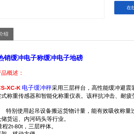
在
介绍
热销缓冲电子称缓冲电子地磅
产品概述：
电子缓冲秤
S-XC-K
采用三层秤台，高性能缓冲避震
梁式称重传感器和智能化称重仪表。该秤抗冲击、耐疲
。
别使用起吊设备搬运货物计量，能有效吸收称量过
仓储货运、内河码头等行业。
大量程
2t-80t
，三层秤体。
框架，移动方便。