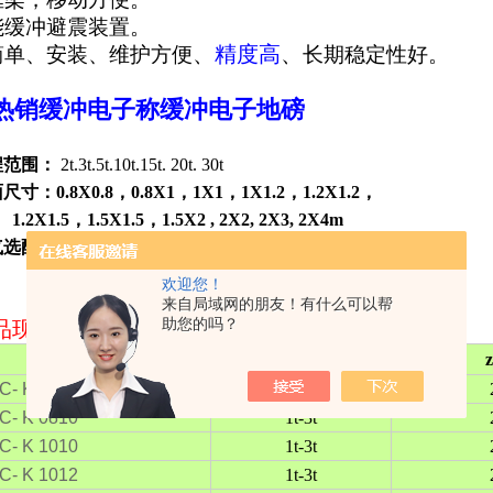
能缓冲避震装置。
、
精度高
、
简单、安装、维护方便
长期稳定性好。
热销缓冲电子称缓冲电子地磅
程范围：
2t.3t.5t.10t.15t. 20t. 30t
面尺寸：
0.8X0.8
，
0.8X1
，
1X1
，
1X1.2
，
1.2X1.2
，
2X1.5
，
1.5X1.5
，
1.5X2 , 2X2, 2X3, 2X4m
气选配：
防爆套件
,
防爆等级（
EXIBIICT4/CT5
，
EXIAIICT6
）
欢迎您！
来自局域网的朋友！有什么可以帮
助您的吗？
品现货尺寸规格表：
型
号
zui大称量
规
格
C- K 0808
1t-3t
C- K 0810
1t-3t
C- K 1010
1t-3t
C- K 1012
1t-3t