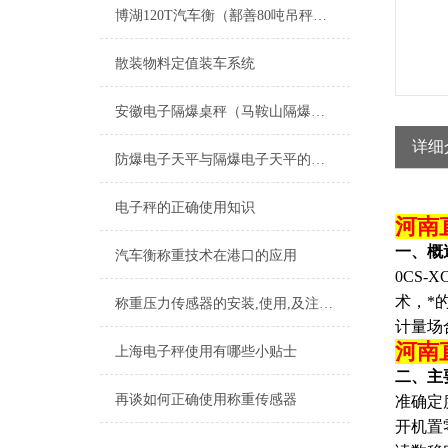
博湖120T汽车衡（鄯善80吨吊秤）昌吉80吨地磅）伊犁轨道电子秤维修
散装物料定值装车系统
安徽电子隔爆桌秤（马鞍山隔爆台称）花山隔爆衡器）颍上隔爆电子台秤维修
详细
防爆电子天平与隔爆电子天平的区别分析
电子秤的正确使用知识
河南
一、概
汽车衡称重技术在港口的应用
0CS-X
术，*
称重压力传感器的安装,使用,及注意事项
计量场
河南
上海电子秤使用有哪些小贴士
二、主
再谈如何正确使用称重传感器
准确定
开机置