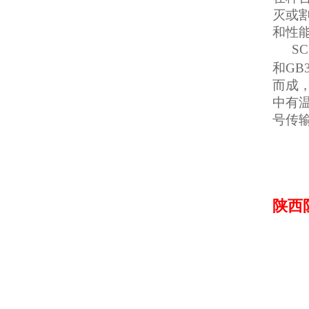
灭或
和性
SC
和GB
而成
中有温
号传
陕西