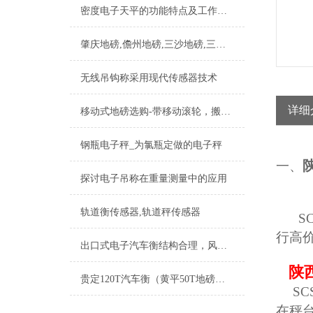
密度电子天平的功能特点及工作原理
肇庆地磅,儋州地磅,三沙地磅,三亚地磅,潮州地磅
无线吊钩称采用现代传感器技术
详细
移动式地磅选购-带移动滚轮，搬运功能
钢瓶电子秤_为氯瓶定做的电子秤
一、
探讨电子吊称在重量测量中的应用
轨道衡传感器,轨道秤传感器
S
行高
出口式电子汽车衡结构合理，风靡海外市场
陕
贵定120T汽车衡（黄平50T地磅）从江200T吊秤）威宁轴重仪维修
SC
在秤