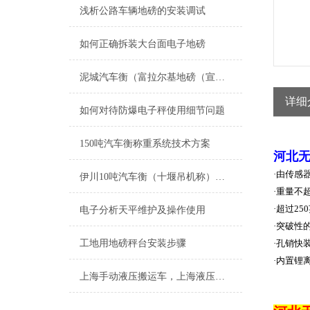
浅析公路车辆地磅的安装调试
如何正确拆装大台面电子地磅
泥城汽车衡（富拉尔基地磅（宣桥汽车衡）梅里地磅）书院汽车衡维修
详细
如何对待防爆电子秤使用细节问题
150吨汽车衡称重系统技术方案
河北
·
由传感
伊川10吨汽车衡（十堰吊机称）硚口15T吊秤维修
·
重量不
·
超过
250
电子分析天平维护及操作使用
·
突破性
工地用地磅秤台安装步骤
·
孔销快
·
内置锂
上海手动液压搬运车，上海液压搬运秤，叉车秤